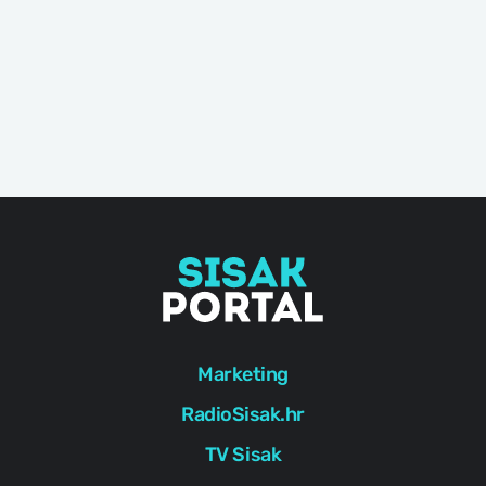
Marketing
RadioSisak.hr
TV Sisak