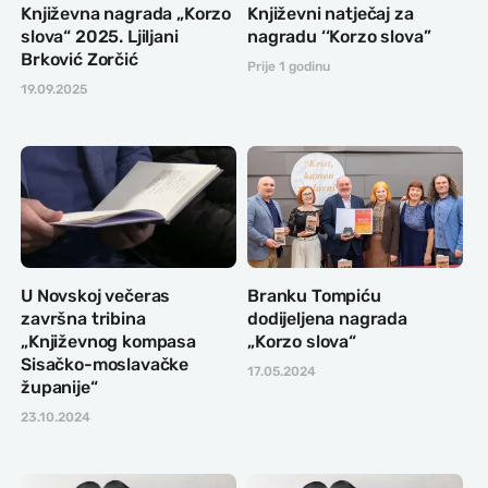
Književna nagrada „Korzo
Književni natječaj za
slova“ 2025. Ljiljani
nagradu ‘‘Korzo slova’’
Brković Zorčić
Prije 1 godinu
19.09.2025
U Novskoj večeras
Branku Tompiću
završna tribina
dodijeljena nagrada
„Književnog kompasa
„Korzo slova“
Sisačko-moslavačke
17.05.2024
županije“
23.10.2024