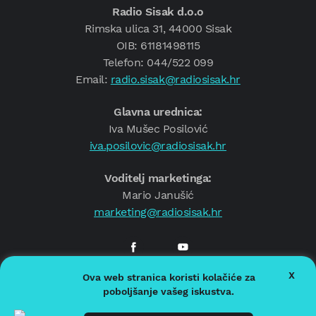
Radio Sisak d.o.o
Rimska ulica 31, 44000 Sisak
OIB: 61181498115
Telefon: 044/522 099
Email:
radio.sisak@radiosisak.hr
Glavna urednica:
Iva Mušec Posilović
iva.posilovic@radiosisak.hr
Voditelj marketinga:
Mario Janušić
marketing@radiosisak.hr
X
Ova web stranica koristi kolačiće za
© 2026.
Radio Sisak
poboljšanje vašeg iskustva.
Politika privatnosti