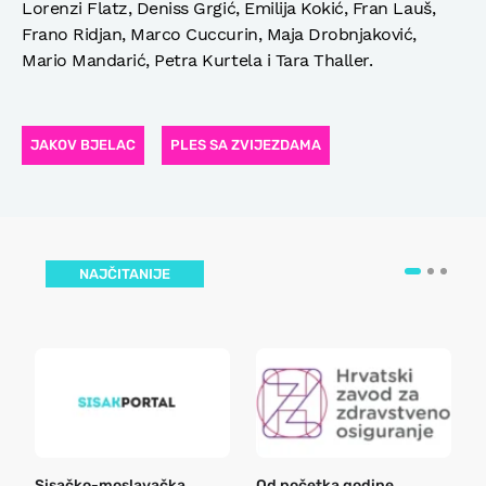
Lorenzi Flatz, Deniss Grgić, Emilija Kokić, Fran Lauš,
Frano Ridjan, Marco Cuccurin, Maja Drobnjaković,
Mario Mandarić, Petra Kurtela i Tara Thaller.
JAKOV BJELAC
PLES SA ZVIJEZDAMA
NAJČITANIJE
Sisačko-moslavačka
Od početka godine
B