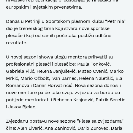
europskim i svjetskim prvenstvima.
Danas u Petrinji u Sportskom plesnom klubu “Petrinia”
dio je trenerskog tima koji stvara nove sportske
plesače i koji od samih početaka postižu odlične
rezultate.
U novoj sezoni showa ulogu mentora prihvatili su
profesionalni plesači i plesačice: Paula Tonković,
Gabriela Pilić, Helena Janjušević, Mateo Cvenić, Marko
Mrkić, Mario Ožbolt, Ivan Jarnec, Helena Naletilić, Ela
Romanova i Damir Horvatinčić. Nova sezona donosi i
nove mentore pa će tako svoju zvijezdu za borbu do
pobjede mentorirati i Rebecca Krajnović, Patrik Seretin
i Jakov Bjelac.
Zvjezdanu postavu nove sezone ”Plesa sa zvijezdama”
čine: Alen Liverić, Ana Zaninović, Dario Zurovec, Daria