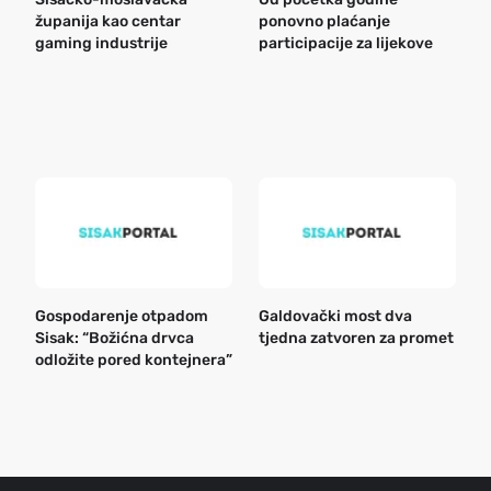
županija kao centar
ponovno plaćanje
n
gaming industrije
participacije za lijekove
a
o
r
e
k
Gospodarenje otpadom
Galdovački most dva
B
Sisak: “Božićna drvca
tjedna zatvoren za promet
n
odložite pored kontejnera”
a
o
r
e
g