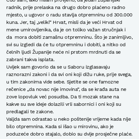
radnik, prije prelaska na drugo dobro plaćeno radno
mjesto, u ugovor o radu stavlja otpremninu od 300.000
kuna. Jer, taj „veliki“ Hrvat, misli da je veći Hrvat od
mene umirovljenika, da je on toliko važan stručnjak i
da mora dobiti zamašnu otpremninu. Što je zanimljivo,
svi su izgledi da će tu otpremninu i dobiti, a nitko od
čelnih ljudi Županije neće ni prstom mrdnuti da se
zabrani takva isplata.
Uvijek sam govorio da se u Saboru izglasavaju
raznorazni zakoni i da svi oni koji dižu ruke, prije svega,
u tim zakonima vide sebe. Sjetite se one famozne
rečenice „da novac nije imovina“, da se krađa auta ne
zove lopovluk već posudba. Da ti mozak stane na
kakve su sve ideje dolazili vrli sabornici i oni koji su
predlagali te zakone.
Valjda sam odrastao u neko poštenije vrijeme kada nije
bilo otpremnina. Kada si išao u mirovinu, ako je
poduzeće dobro stajalo, dobio su dvije prosječne plaće.