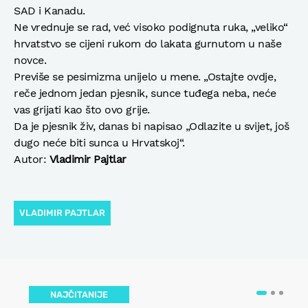
SAD i Kanadu.
Ne vrednuje se rad, već visoko podignuta ruka, „veliko“
hrvatstvo se cijeni rukom do lakata gurnutom u naše
novce.
Previše se pesimizma unijelo u mene. „Ostajte ovdje,
reče jednom jedan pjesnik, sunce tuđega neba, neće
vas grijati kao što ovo grije.
Da je pjesnik živ, danas bi napisao „Odlazite u svijet, još
dugo neće biti sunca u Hrvatskoj“.
Autor:
Vladimir Pajtlar
VLADIMIR PAJTLAR
NAJČITANIJE