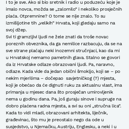
I to je sve. Ako si bio sretnik i radio u poduzeću koje je
imalo novca, možda se „zalomilo“ i nekoliko prosječnih
plaća. Otpremnine? O tome se nije znalo. To su
izmišljotine tih „velikih“ Hrvata, koji gledaju samo na
svoj džep.
Svi ti gramzljivi ljudi ne žele znati da troše novac
poreznih obveznika, da ga nemilice razbacuju, da se na
sve strane plaćaju neki inozemni stručnjaci, kao da mi
u Hrvatskoj nemamo pametnih glava. Stalno se govori
da iz Hrvatske odlaze obrazovani ljudi. Pa, naravno,
odlaze. Kada vide da jedan obični šmokljo, koji se – po
nekim mjerilima – dočepao savjetničkog (?) mjesta,
koji je obećao da će dignuti ruku za aktualnu vlast, ima
primanja u mjesec dana što prosječan umirovljenik
nema u godinu dana. Pa, još guraju sinove i supruge na
dobro plaćena radna mjesta, a svi su oni „stručna lica“.
Kada to vidi mladi, obrazovani arhitekta, liječnik,
građevinac, što mu je preostalo nego da ode u
susjedstvo, u Njemačku, Austriju, Englesku, a neki i u