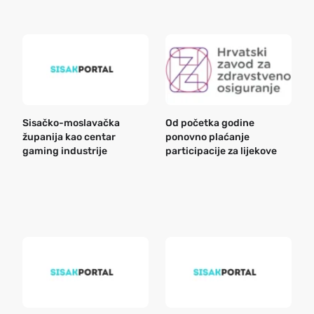
Sisačko-moslavačka
Od početka godine
B
županija kao centar
ponovno plaćanje
n
gaming industrije
participacije za lijekove
a
o
r
e
k