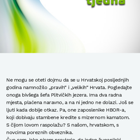
Ne mogu se oteti dojmu da se u Hrvatskoj posljednjih
godina namnožilo „pravih“ i „velikih“ Hrvata. Pogledajte
onoga bivšega šefa Plitvičkih jezera. Ima dva radna
mjesta, plaćena naravno, a na ni jedno ne dolazi. Još se
ljuti kada dobije otkaz. Pa, one zaposlenike HBOR-a,
koji dobivaju stambene kredite s mizernom kamatom.
S čijom lovom raspolažu? S našom, hrvatskom, s
novcima poreznih obveznika.
Čuo sam, iako nisam provjerio, da jedan županijski