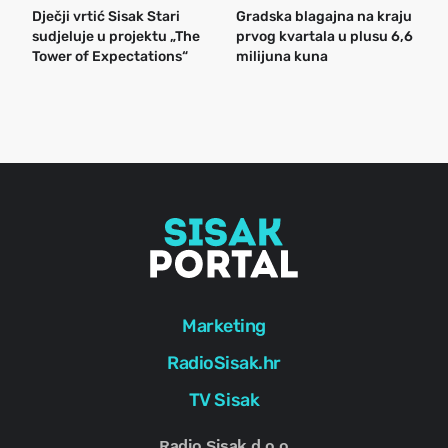
Dječji vrtić Sisak Stari
Gradska blagajna na kraju
B
sudjeluje u projektu „The
prvog kvartala u plusu 6,6
n
Tower of Expectations“
milijuna kuna
a
o
r
e
g
Marketing
RadioSisak.hr
TV Sisak
Radio Sisak d.o.o