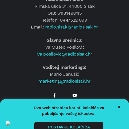
Rimska ulica 31, 44000 Sisak
OIB: 61181498115
Telefon: 044/522 099
Email:
radio.sisak@radiosisak.hr
Glavna urednica:
Iva Mušec Posilović
iva.posilovic@radiosisak.hr
Voditelj marketinga:
Mario Janušić
marketing@radiosisak.hr
X
Ova web stranica koristi kolačiće za
© 2026.
Radio Sisak
poboljšanje vašeg iskustva.
Politika privatnosti
Politika kolačića
POSTAVKE KOLAČIĆA