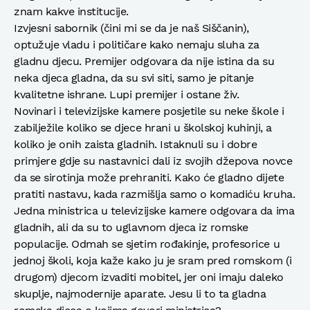
znam kakve institucije.
Izvjesni sabornik (čini mi se da je naš Siščanin),
optužuje vladu i političare kako nemaju sluha za
gladnu djecu. Premijer odgovara da nije istina da su
neka djeca gladna, da su svi siti, samo je pitanje
kvalitetne ishrane. Lupi premijer i ostane živ.
Novinari i televizijske kamere posjetile su neke škole i
zabilježile koliko se djece hrani u školskoj kuhinji, a
koliko je onih zaista gladnih. Istaknuli su i dobre
primjere gdje su nastavnici dali iz svojih džepova novce
da se sirotinja može prehraniti. Kako će gladno dijete
pratiti nastavu, kada razmišlja samo o komadiću kruha.
Jedna ministrica u televizijske kamere odgovara da ima
gladnih, ali da su to uglavnom djeca iz romske
populacije. Odmah se sjetim rođakinje, profesorice u
jednoj školi, koja kaže kako ju je sram pred romskom (i
drugom) djecom izvaditi mobitel, jer oni imaju daleko
skuplje, najmodernije aparate. Jesu li to ta gladna