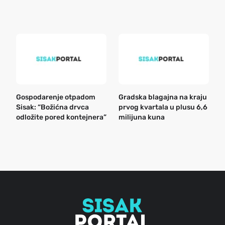
e
k
Gospodarenje otpadom
Gradska blagajna na kraju
B
Sisak: “Božićna drvca
prvog kvartala u plusu 6,6
n
odložite pored kontejnera”
milijuna kuna
a
o
r
e
g