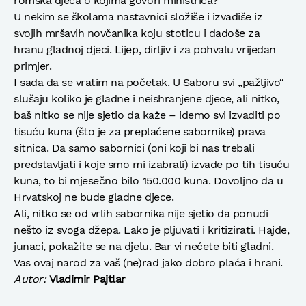
romska djeca o kojima govori ministrica?
U nekim se školama nastavnici složiše i izvadiše iz
svojih mršavih novčanika koju stoticu i dadoše za
hranu gladnoj djeci. Lijep, dirljiv i za pohvalu vrijedan
primjer.
I sada da se vratim na početak. U Saboru svi „pažljivo“
slušaju koliko je gladne i neishranjene djece, ali nitko,
baš nitko se nije sjetio da kaže – idemo svi izvaditi po
tisuću kuna (što je za preplaćene sabornike) prava
sitnica. Da samo sabornici (oni koji bi nas trebali
predstavljati i koje smo mi izabrali) izvade po tih tisuću
kuna, to bi mjesečno bilo 150.000 kuna. Dovoljno da u
Hrvatskoj ne bude gladne djece.
Ali, nitko se od vrlih sabornika nije sjetio da ponudi
nešto iz svoga džepa. Lako je pljuvati i kritizirati. Hajde,
junaci, pokažite se na djelu. Bar vi nećete biti gladni.
Vas ovaj narod za vaš (ne)rad jako dobro plaća i hrani.
Autor:
Vladimir Pajtlar