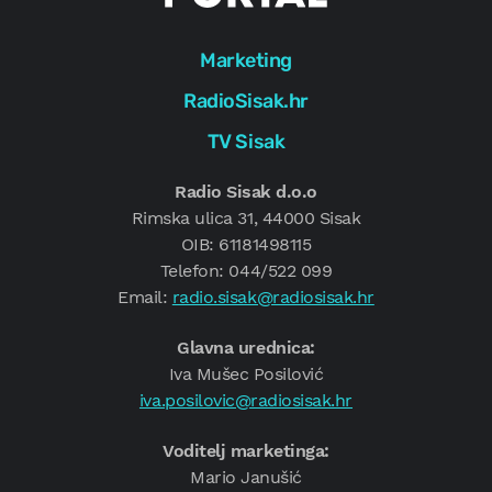
Marketing
RadioSisak.hr
TV Sisak
Radio Sisak d.o.o
Rimska ulica 31, 44000 Sisak
OIB: 61181498115
Telefon: 044/522 099
Email:
radio.sisak@radiosisak.hr
Glavna urednica:
Iva Mušec Posilović
iva.posilovic@radiosisak.hr
Voditelj marketinga:
Mario Janušić