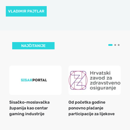
VLADIMIR PAJTLAR
NAJČITANIJE
Sisačko-moslavačka
Od početka godine
B
županija kao centar
ponovno plaćanje
n
gaming industrije
participacije za lijekove
a
o
r