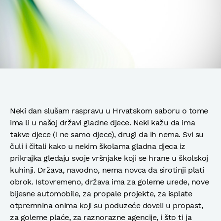
Neki dan slušam raspravu u Hrvatskom saboru o tome
ima li u našoj državi gladne djece. Neki kažu da ima
takve djece (i ne samo djece), drugi da ih nema. Svi su
čuli i čitali kako u nekim školama gladna djeca iz
prikrajka gledaju svoje vršnjake koji se hrane u školskoj
kuhinji. Država, navodno, nema novca da sirotinji plati
obrok. Istovremeno, država ima za goleme urede, nove
bijesne automobile, za propale projekte, za isplate
otpremnina onima koji su poduzeće doveli u propast,
za goleme plaće, za raznorazne agencije, i što ti ja