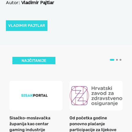
Autor:
Vladimir Pajtlar
VLADIMIR PAJTLAR
NAJČITANIJE
Sisačko-moslavačka
Od početka godine
B
županija kao centar
ponovno plaćanje
n
gaming industrije
participacije za lijekove
a