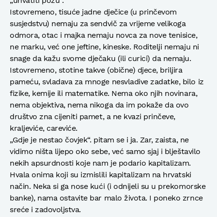
„uhvatiti pozu“.
Istovremeno, tisuće jadne dječice (u prinčevom
susjedstvu) nemaju za sendvič za vrijeme velikoga
odmora, otac i majka nemaju novca za nove tenisice,
ne marku, već one jeftine, kineske. Roditelji nemaju ni
snage da kažu svome dječaku (ili curici) da nemaju.
Istovremeno, stotine takve (obične) djece, briljira
pameću, svladava za mnoge nesvladive zadatke, bilo iz
fizike, kemije ili matematike. Nema oko njih novinara,
nema objektiva, nema nikoga da im pokaže da ovo
društvo zna cijeniti pamet, a ne kvazi prinčeve,
kraljeviće, careviće.
„Gdje je nestao čovjek“. pitam se i ja. Zar, zaista, ne
vidimo ništa lijepo oko sebe, već samo sjaj i blještavilo
nekih apsurdnosti koje nam je podario kapitalizam.
Hvala onima koji su izmislili kapitalizam na hrvatski
način. Neka si ga nose kući (i odnijeli su u prekomorske
banke), nama ostavite bar malo života. I poneko zrnce
sreće i zadovoljstva.