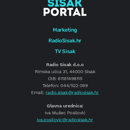
Marketing
RadioSisak.hr
TV Sisak
Radio Sisak d.o.o
Rimska ulica 31, 44000 Sisak
OIB: 61181498115
Telefon: 044/522 099
Email:
radio.sisak@radiosisak.hr
Glavna urednica:
Iva Mušec Posilović
iva.posilovic@radiosisak.hr