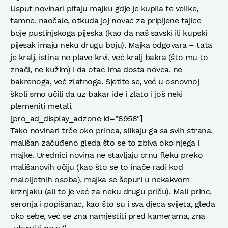
Usput novinari pitaju majku gdje je kupila te velike,
tamne, naočale, otkuda joj novac za pripijene tajice
boje pustinjskoga pijeska (kao da naš savski ili kupski
pijesak imaju neku drugu boju). Majka odgovara – tata
je kralj, istina ne plave krvi, već kralj bakra (što mu to
znači, ne kužim) i da otac ima dosta novca, ne
bakrenoga, već zlatnoga. Sjetite se, već u osnovnoj
školi smo učili da uz bakar ide i zlato i još neki
plemeniti metali.
[pro_ad_display_adzone id=”8958″]
Tako novinari trče oko princa, slikaju ga sa svih strana,
mališan začuđeno gleda što se to zbiva oko njega i
majke. Urednici novina ne stavljaju crnu fleku preko
mališanovih očiju (kao što se to inače radi kod
maloljetnih osoba), majka se šepuri u nekakvom
krznjaku (ali to je već za neku drugu priču). Mali princ,
seronja i popišanac, kao što su i sva djeca svijeta, gleda
oko sebe, već se zna namjestiti pred kamerama, zna