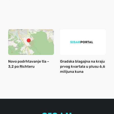
o
r
e
k
Novo podrhtavanje tla –
Gradska blagajna na kraju
B
3,2 po Richteru
prvog kvartala u plusu 6,6
n
milijuna kuna
a
o
r
e
g