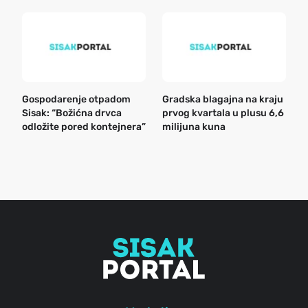
Gospodarenje otpadom
Gradska blagajna na kraju
B
Sisak: “Božićna drvca
prvog kvartala u plusu 6,6
n
odložite pored kontejnera”
milijuna kuna
a
o
r
e
g