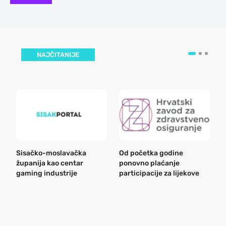
NAJČITANIJE
Sisačko-moslavačka
Od početka godine
B
županija kao centar
ponovno plaćanje
n
gaming industrije
participacije za lijekove
a
o
r
e
k