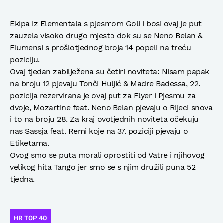
Ekipa iz Elementala s pjesmom Goli i bosi ovaj je put
zauzela visoko drugo mjesto dok su se Neno Belan &
Fiumensi s prošlotjednog broja 14 popeli na treću
poziciju.
Ovaj tjedan zabilježena su četiri noviteta: Nisam papak
na broju 12 pjevaju Tonči Huljić & Madre Badessa, 22.
pozicija rezervirana je ovaj put za Flyer i Pjesmu za
dvoje, Mozartine feat. Neno Belan pjevaju o Rijeci snova
i to na broju 28. Za kraj ovotjednih noviteta očekuju
nas Sassja feat. Remi koje na 37. poziciji pjevaju o
Etiketama.
Ovog smo se puta morali oprostiti od Vatre i njihovog
velikog hita Tango jer smo se s njim družili puna 52
tjedna.
HR TOP 40