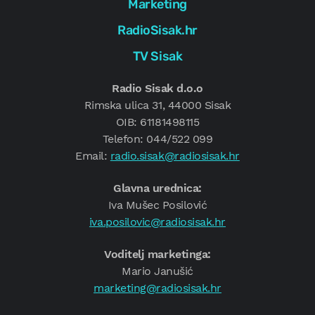
Marketing
RadioSisak.hr
TV Sisak
Radio Sisak d.o.o
Rimska ulica 31, 44000 Sisak
OIB: 61181498115
Telefon: 044/522 099
Email:
radio.sisak@radiosisak.hr
Glavna urednica:
Iva Mušec Posilović
iva.posilovic@radiosisak.hr
Voditelj marketinga:
Mario Janušić
marketing@radiosisak.hr