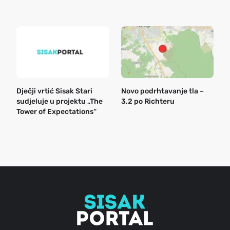
k
Dječji vrtić Sisak Stari
Novo podrhtavanje tla –
B
sudjeluje u projektu „The
3,2 po Richteru
n
Tower of Expectations“
a
o
r
e
g