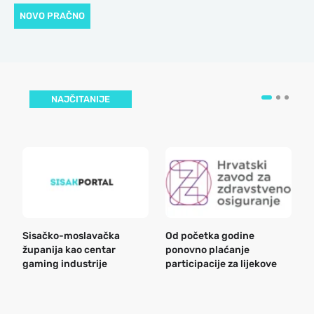
NOVO PRAČNO
NAJČITANIJE
Sisačko-moslavačka
Od početka godine
B
županija kao centar
ponovno plaćanje
n
gaming industrije
participacije za lijekove
a
o
r
e