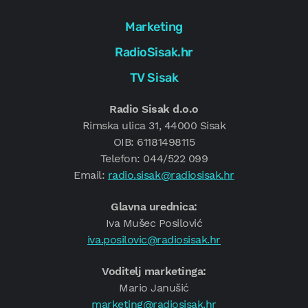
Marketing
RadioSisak.hr
TV Sisak
Radio Sisak d.o.o
Rimska ulica 31, 44000 Sisak
OIB: 61181498115
Telefon: 044/522 099
Email:
radio.sisak@radiosisak.hr
Glavna urednica:
Iva Mušec Posilović
iva.posilovic@radiosisak.hr
Voditelj marketinga:
Mario Janušić
marketing@radiosisak.hr