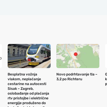
Besplatna vožnja
Novo podrhtavanje tla –
G
vlakom, neplaćanje
3,2 po Richteru
k
cestarine na autocesti
p
Sisak – Zagreb,
oslobađanje od plaćanja
rtv pristojbe i električne
energije produženo do