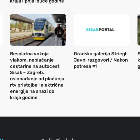
kraja lipnja iduće godine
Besplatna vožnja
Gradska galerija Striegl:
S
vlakom, neplaćanje
Javni razgovori / Nakon
k
cestarine na autocesti
potresa #1
g
Sisak – Zagreb,
oslobađanje od plaćanja
rtv pristojbe i električne
energije na snazi do
kraja godine