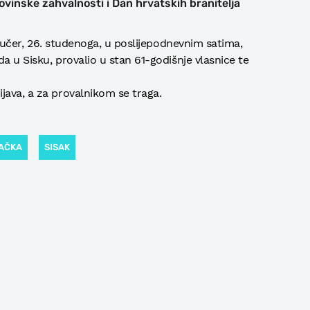
vinske zahvalnosti i Dan hrvatskih branitelja
je jučer, 26. studenoga, u poslijepodnevnim satima,
da u Sisku, provalio u stan 61-godišnje vlasnice te
java, a za provalnikom se traga.
AČKA
SISAK