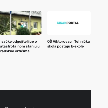
isačke odgojiteljice o
OŠ Viktorovac i Tehnička
atastrofalnom stanju u
škola postaju E-škole
radskim vrtićima