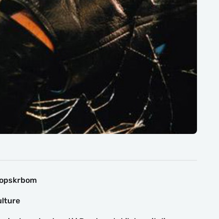
doopskrbom
ulture