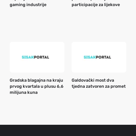
gaming industrije
participacije za lijekove
a
o
r
e
k
Gradska blagajna na kraju
Galdovački most dva
B
prvog kvartala u plusu 6,6
tjedna zatvoren za promet
n
milijuna kuna
a
o
r
e
g