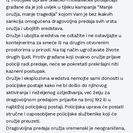
građane da je još uvijek u tijeku kampanja “Manje
oružja, manje tragedija” kojom Vam je bez ikakvih
sankcija omogućena dragovoljna predaja svih vrsta
oružja i ubojitih sredstava.
Oružje i ubojita sredstva ne odlažite i ne ostavljajte u
kontejnerima za smeće ili na drugim otvorenim
prostorima u prirodi. Na taj način ugrožavate živote
drugih ljudi. Protiv građana koji ovakvo oružje prijave
policiji radi predaje, neće se pokretati prekršajni niti
kazneni postupak.
Oružje i eksplozivna sredstva nemojte sami donositi u
policijske postaje kako ne bi došlo do njihovog
aktiviranja i neželjenog ozljeđivanja, već želju za
dragovoljnom predajom prijavite na broj 192 ili u
najbližoj policijskoj postaji. Policijska uprava će poslati
stručne i osposobljene policijske službenike koji će
oružje preuzeti.
Dragovoljna predaja oružja vremenski je neograničena,