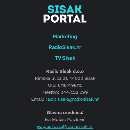
Marketing
RadioSisak.hr
TV Sisak
Radio Sisak d.o.o
Rimska ulica 31, 44000 Sisak
OIB: 61181498115
Telefon: 044/522 099
Email:
radio.sisak@radiosisak.hr
Glavna urednica:
Iva Mušec Posilović
iva.posilovic@radiosisak.hr