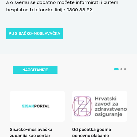
a o svemu se dodatno možete informirati i putem
besplatne telefonske linije 0800 88 92.
PU SISAČKO-MOSLAVAČKA
NAJČITANIJE
Sisačko-moslavačka
Od početka godine
B
županija kao centar
ponovno plaćanje
n