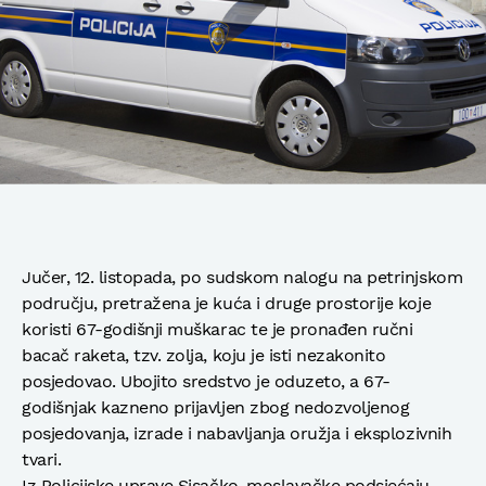
Jučer, 12. listopada, po sudskom nalogu na petrinjskom
području, pretražena je kuća i druge prostorije koje
koristi 67-godišnji muškarac te je pronađen ručni
bacač raketa, tzv. zolja, koju je isti nezakonito
posjedovao. Ubojito sredstvo je oduzeto, a 67-
godišnjak kazneno prijavljen zbog nedozvoljenog
posjedovanja, izrade i nabavljanja oružja i eksplozivnih
tvari.
Iz Policijske uprave Sisačko-moslavačke podsjećaju