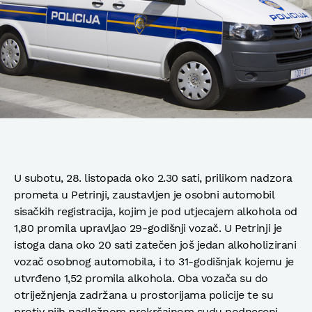
U subotu, 28. listopada oko 2.30 sati, prilikom nadzora
prometa u Petrinji, zaustavljen je osobni automobil
sisačkih registracija, kojim je pod utjecajem alkohola od
1,80 promila upravljao 29-godišnji vozač. U Petrinji je
istoga dana oko 20 sati zatečen još jedan alkoholizirani
vozač osobnog automobila, i to 31-godišnjak kojemu je
utvrđeno 1,52 promila alkohola. Oba vozača su do
otriježnjenja zadržana u prostorijama policije te su
protiv njih nadležnom prekršajnom sudu podneseni