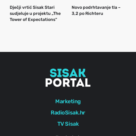
Dječji vrtić Sisak Stari
Novo podrhtavanje tla –
B
sudjeluje u projektu „The
3,2 po Richteru
n
Tower of Expectations“
a
o
r
e
g
Marketing
RadioSisak.hr
TV Sisak