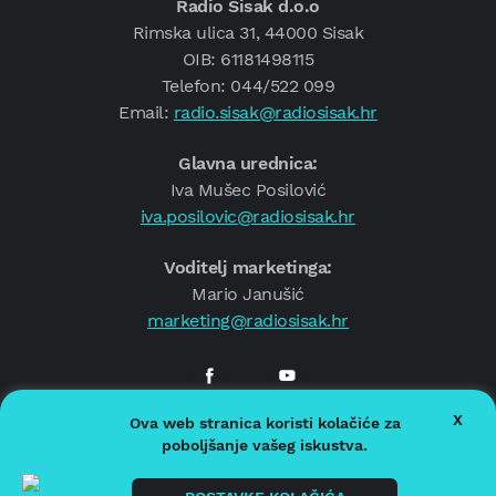
Radio Sisak d.o.o
Rimska ulica 31, 44000 Sisak
OIB: 61181498115
Telefon: 044/522 099
Email:
radio.sisak@radiosisak.hr
Glavna urednica:
Iva Mušec Posilović
iva.posilovic@radiosisak.hr
Voditelj marketinga:
Mario Janušić
marketing@radiosisak.hr
X
Ova web stranica koristi kolačiće za
© 2026.
Radio Sisak
poboljšanje vašeg iskustva.
Politika privatnosti
Politika kolačića