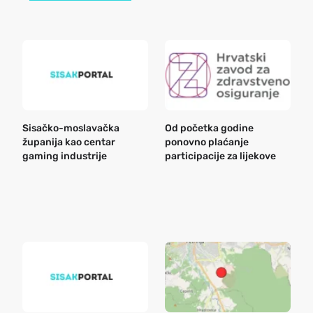
Sisačko-moslavačka
Od početka godine
B
županija kao centar
ponovno plaćanje
n
gaming industrije
participacije za lijekove
a
o
r
e
k