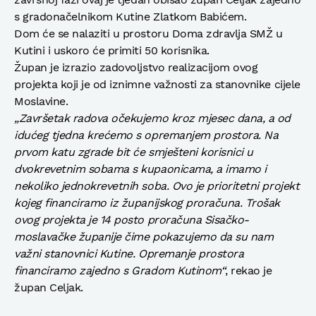
s gradonačelnikom Kutine Zlatkom Babićem.
Dom će se nalaziti u prostoru Doma zdravlja SMŽ u
Kutini i uskoro će primiti 50 korisnika.
Župan je izrazio zadovoljstvo realizacijom ovog
projekta koji je od iznimne važnosti za stanovnike cijele
Moslavine.
„Završetak radova očekujemo kroz mjesec dana, a od
idućeg tjedna krećemo s opremanjem prostora. Na
prvom katu zgrade bit će smješteni korisnici u
dvokrevetnim sobama s kupaonicama, a imamo i
nekoliko jednokrevetnih soba. Ovo je prioritetni projekt
kojeg financiramo iz županijskog proračuna. Trošak
ovog projekta je 14 posto proračuna Sisačko-
moslavačke županije čime pokazujemo da su nam
važni stanovnici Kutine. Opremanje prostora
financiramo zajedno s Gradom Kutinom“
, rekao je
župan Celjak.