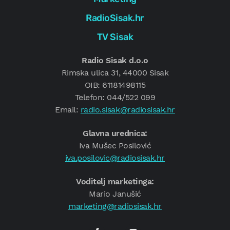
RadioSisak.hr
TV Sisak
Radio Sisak d.o.o
Rimska ulica 31, 44000 Sisak
OIB: 61181498115
Telefon: 044/522 099
Email:
radio.sisak@radiosisak.hr
Glavna urednica:
Iva Mušec Posilović
iva.posilovic@radiosisak.hr
Voditelj marketinga:
Mario Janušić
marketing@radiosisak.hr