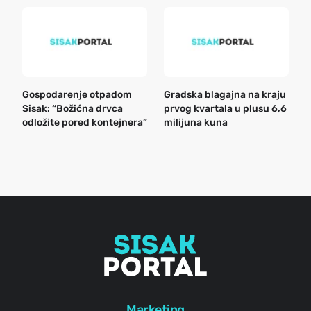
Gospodarenje otpadom
Gradska blagajna na kraju
B
Sisak: “Božićna drvca
prvog kvartala u plusu 6,6
n
odložite pored kontejnera”
milijuna kuna
a
o
r
e
g
Marketing