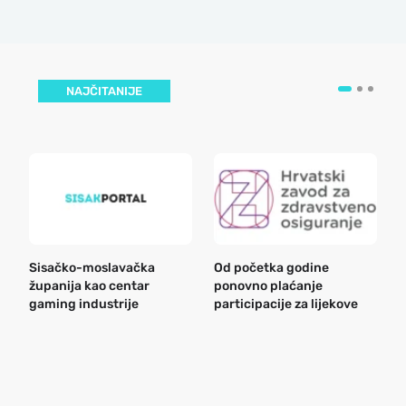
NAJČITANIJE
Sisačko-moslavačka
Od početka godine
B
županija kao centar
ponovno plaćanje
n
gaming industrije
participacije za lijekove
a
o
r
e
k