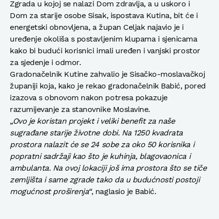
Zgrada u kojoj se nalazi Dom zdravlja, a u uskoro i
Dom za starije osobe Sisak, ispostava Kutina, bit će i
energetski obnovljena, a župan Celjak najavio je i
uređenje okoliša s postavljenim klupama i sjenicama
kako bi budući korisnici imali uređen i vanjski prostor
za sjedenje i odmor.
Gradonačelnik Kutine zahvalio je Sisačko-moslavačkoj
županiji koja, kako je rekao gradonačelnik Babić, pored
izazova s obnovom nakon potresa pokazuje
razumijevanje za stanovnike Moslavine.
„Ovo je koristan projekt i veliki benefit za naše
sugrađane starije životne dobi. Na 1250 kvadrata
prostora nalazit će se 24 sobe za oko 50 korisnika i
popratni sadržaji kao što je kuhinja, blagovaonica i
ambulanta. Na ovoj lokaciji još ima prostora što se tiče
zemljišta i same zgrade tako da u budućnosti postoji
mogućnost proširenja“
, naglasio je Babić.