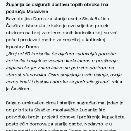
Županija će osigurati dostavu toplih obroka i na
području Moslavine
Ravnateljica Doma za starije osobe Sisak Ružica
Čakširan istaknula je kako je ovo vrijedan projekt
obzirom na broj zainteresiranih korisnika koji su već
počeli predavati molbe za smještaj u kutinskoj
ispostavi Doma.
„Broj od 50 korisnika će dijelom zadovoljiti potrebe
korisnika i uvijek se veselim kada idemo u proširenje
kapaciteta, jer znam kakve su potrebe obzirom na
starost stanovnika. Osim smještaja i svih usluga, ovdje
ćemo imati i dostavu obroka za područje grada“
, rekla
je Čakširan.
Briga o umirovljenicima i starijim sugrađanima, jedan je
od prioriteta Sisačko-moslavačke županije što
potvrđuju brojni projekti obnove i proširenje kapaciteta
postojećih domova za starije osobe. Nedavno je u
potpunosti završena obnova Doma za starije osobe