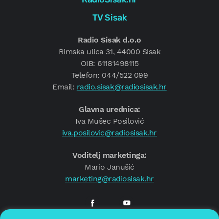
TV Sisak
Radio Sisak d.o.o
Rimska ulica 31, 44000 Sisak
OIB: 61181498115
Telefon: 044/522 099
Email:
radio.sisak@radiosisak.hr
Glavna urednica:
Iva Mušec Posilović
iva.posilovic@radiosisak.hr
Voditelj marketinga:
Mario Janušić
marketing@radiosisak.hr