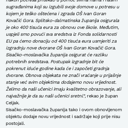
sugrađanima koji su izgubili svoje domove u potresu u
kojem je teško oštećena i zgrada OŠ Ivan Goran
Kovačić Gora. Splitsko-dalmatinska županija osigurala
je oko 400 tisuća eura za obnovu ove škole. Međutim,
uspjeli smo povući sva sredstva iz Fonda solidarnosti
EU pa ćemo donaciju od 400 tisuća eura usmjeriti za
izgradnju nove dvorane OŠ Ivan Goran Kovačić Gora.
Sisačko-moslavačka županija osigurat će razliku
potrebnih sredstava. Postupak izgradnje bit će
pokrenut iduće godine kada će i započeti gradnja
dvorane. Obnova objekata ne znači vraćanje u prijašnje
stanje već svim objektima dodajemo novu vrijednost.
Želimo da naši učenici imaju kvalitetno obrazovanje, ali
najvažnije je da su naši učenici sretni.
“, rekao je župan
Celjak.
Sisačko-moslavačka županija tako i ovom obnovljenom
objektu dodaje novu vrijednost i sadržaje koji prije nisu
postojali.