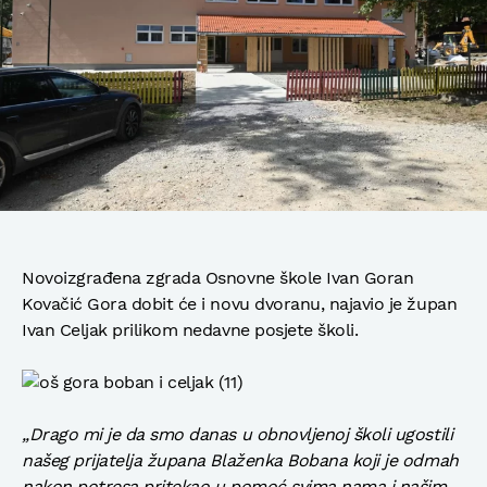
Novoizgrađena zgrada Osnovne škole Ivan Goran
Kovačić Gora dobit će i novu dvoranu, najavio je župan
Ivan Celjak prilikom nedavne posjete školi.
„Drago mi je da smo danas u obnovljenoj školi ugostili
našeg prijatelja župana Blaženka Bobana koji je odmah
nakon potresa pritekao u pomoć svima nama i našim