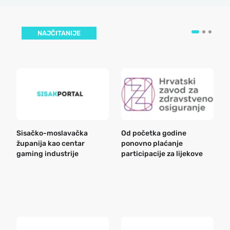
NAJČITANIJE
Sisačko-moslavačka
Od početka godine
B
županija kao centar
ponovno plaćanje
n
gaming industrije
participacije za lijekove
a
o
r
e
k