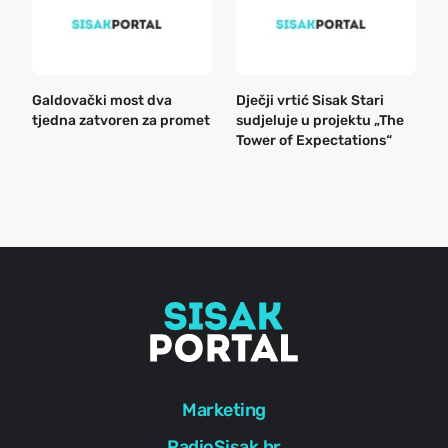
Galdovački most dva
Dječji vrtić Sisak Stari
B
tjedna zatvoren za promet
sudjeluje u projektu „The
n
Tower of Expectations“
a
o
r
e
g
Marketing
RadioSisak.hr