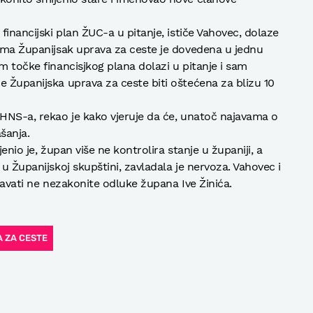
financijski plan ŽUC-a u pitanje, ističe Vahovec, dolaze
sama Županijsak uprava za ceste je dovedena u jednu
m točke financisjkog plana dolazi u pitanje i sam
e Županijska uprava za ceste biti oštećena za blizu 10
 HNS-a, rekao je kako vjeruje da će, unatoč najavama o
šanja.
enio je, župan više ne kontrolira stanje u županiji, a
 u Županijskoj skupštini, zavladala je nervoza. Vahovec i
oravati ne nezakonite odluke župana Ive Žinića.
 ZA CESTE