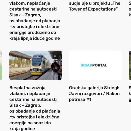
vlakom, neplaćanje
sudjeluje u projektu „The
S
cestarine na autocesti
Tower of Expectations“
o
Sisak – Zagreb,
k
oslobađanje od plaćanja
rtv pristojbe i električne
energije produženo do
kraja lipnja iduće godine
Besplatna vožnja
Gradska galerija Striegl:
S
vlakom, neplaćanje
Javni razgovori / Nakon
k
cestarine na autocesti
potresa #1
g
Sisak – Zagreb,
oslobađanje od plaćanja
rtv pristojbe i električne
energije na snazi do
kraja godine