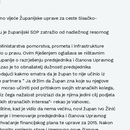
j
no vijeće Županijske uprave za ceste Sisačko-
u je županijski SDP zatražio od nadležnog resornog
Ministarstva pomorstva, prometa i infrastrukture
io u pravu. Ovim Rješenjem oglašava se ništavnim
panije o razrješenju predsjednika i članova Upravnog
azao je to obnašatelj dužnosti predsjednika
ajući kakmo smatra da je župan to nije učinio iz
ih partnera ” Ja držim da Župan zna koje su njegove
o morao učiniti pod pritiskom svojih stranačkih kolega,
 iz čega nažalost proizlazi da je njima jedini cilj podjela
skih stranačkih interesa”- rekao je Vahovec.
tine, kad je vidio da nema većinu, novi župan Ivo Žinić
enje i imenovanje predsjednika i članova Upravnog
rihvaćanje financijskog plana te uprave za 2015. Nakon
konito smijenio stare i imenovao nove članove