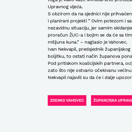
Upravnog vijeća.
S obzirom da na sjednici nije prihvaćen 
i planirani projekti ” Ovim potezom i 
nezavidnu situaciju, jer samim skidanje
proračun ŽUC-a i bojim se da će sa tim
milijuna kuna.” – naglasio je Vahovec.
Ivan Nekvapil, predsjednik županijskog
boljitku, to ostati način županova pona
Pod pritiskom koalicijskih partnera, ocij
zato što nije ostvario očekivanu većinu
Nekvapil najavili su da će i dalje upoz
ZDENKO VAHOVEC
ŽUPANIJSKA UPRAVA