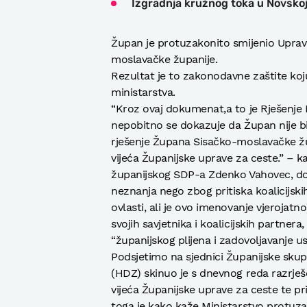
Izgradnja kružnog toka u Novsko
Župan je protuzakonito smijenio Uprav
moslavačke županije.
Rezultat je to zakonodavne zaštite koj
ministarstva.
“Kroz ovaj dokumenat,a to je Rješenje 
nepobitno se dokazuje da Župan nije b
rješenje Župana Sisačko-moslavačke žu
vijeća Županijske uprave za ceste.” – k
županijskog SDP-a Zdenko Vahovec, dod
neznanja nego zbog pritiska koalicijsk
ovlasti, ali je ovo imenovanje vjerojatn
svojih savjetnika i koalicijskih partnera,
“županijskog plijena i zadovoljavanje u
Podsjetimo na sjednici Županijske skupš
(HDZ) skinuo je s dnevnog reda razrješ
vijeća Županijske uprave za ceste te p
toga je kako kaže Ministarstvo protuza