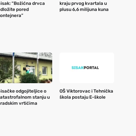
isak: “Božićna drvca
kraju prvog kvartala u
dložite pored
plusu 6,6 milijuna kuna
ontejnera”
isačke odgojiteljice o
OŠ Viktorovac i Tehnička
atastrofalnom stanju u
škola postaju E-škole
radskim vrtićima