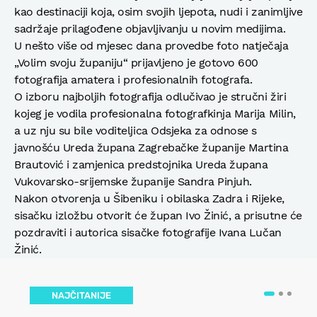
kao destinaciji koja, osim svojih ljepota, nudi i zanimljive
sadržaje prilagođene objavljivanju u novim medijima.
U nešto više od mjesec dana provedbe foto natječaja
„Volim svoju županiju“ prijavljeno je gotovo 600
fotografija amatera i profesionalnih fotografa.
O izboru najboljih fotografija odlučivao je stručni žiri
kojeg je vodila profesionalna fotografkinja Marija Milin,
a uz nju su bile voditeljica Odsjeka za odnose s
javnošću Ureda župana Zagrebačke županije Martina
Brautović i zamjenica predstojnika Ureda župana
Vukovarsko-srijemske županije Sandra Pinjuh.
Nakon otvorenja u Šibeniku i obilaska Zadra i Rijeke,
sisačku izložbu otvorit će župan Ivo Žinić, a prisutne će
pozdraviti i autorica sisačke fotografije Ivana Lučan
Žinić.
NAJČITANIJE