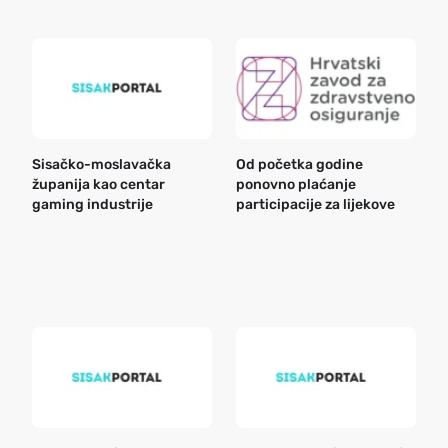
Sisačko-moslavačka
Od početka godine
B
županija kao centar
ponovno plaćanje
n
gaming industrije
participacije za lijekove
a
o
r
e
k