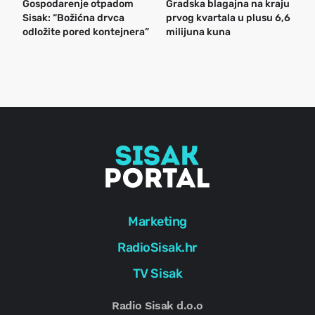
Gospodarenje otpadom
Gradska blagajna na kraju
B
Sisak: “Božićna drvca
prvog kvartala u plusu 6,6
n
odložite pored kontejnera”
milijuna kuna
a
o
r
e
g
Marketing
RadioSisak.hr
TV Sisak
Radio Sisak d.o.o