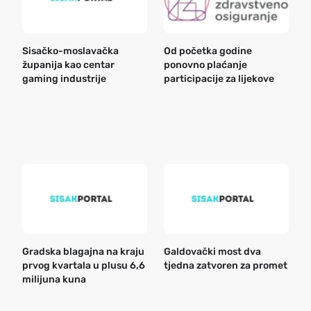
Sisačko-moslavačka
Od početka godine
B
županija kao centar
ponovno plaćanje
n
gaming industrije
participacije za lijekove
a
o
r
e
k
Gradska blagajna na kraju
Galdovački most dva
B
prvog kvartala u plusu 6,6
tjedna zatvoren za promet
n
milijuna kuna
a
o
r