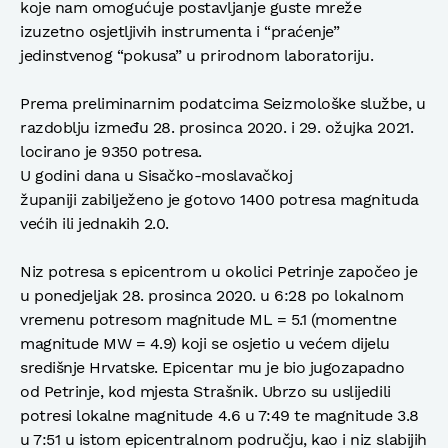
koje nam omogućuje postavljanje guste mreže
izuzetno osjetljivih instrumenta i “praćenje”
jedinstvenog “pokusa” u prirodnom laboratoriju.
Prema preliminarnim podatcima Seizmološke službe, u
razdoblju između 28. prosinca 2020. i 29. ožujka 2021.
locirano je 9350 potresa.
U godini dana u Sisačko-moslavačkoj
županiji zabilježeno je gotovo 1400 potresa magnituda
većih ili jednakih 2.0.
Niz potresa s epicentrom u okolici Petrinje započeo je
u ponedjeljak 28. prosinca 2020. u 6:28 po lokalnom
vremenu potresom magnitude ML = 5.1 (momentne
magnitude MW = 4.9) koji se osjetio u većem dijelu
središnje Hrvatske. Epicentar mu je bio jugozapadno
od Petrinje, kod mjesta Strašnik. Ubrzo su uslijedili
potresi lokalne magnitude 4.6 u 7:49 te magnitude 3.8
u 7:51 u istom epicentralnom području, kao i niz slabijih