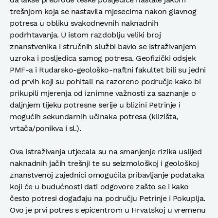
trešnjom koja se nastavila mjesecima nakon glavnog
potresa u obliku svakodnevnih naknadnih
podrhtavanja. U istom razdoblju veliki broj
znanstvenika i stručnih službi bavio se istraživanjem
uzroka i posljedica samog potresa. Geofizički odsjek
PMF-a i Rudarsko-geološko-naftni fakultet bili su jedni
od prvih koji su pohitali na razoreno područje kako bi
prikupili mjerenja od iznimne važnosti za saznanje o
daljnjem tijeku potresne serije u blizini Petrinje i
mogućih sekundarnih učinaka potresa (klizišta,
vrtača/ponikva i sl.).
Ova istraživanja utjecala su na smanjenje rizika uslijed
naknadnih jačih trešnji te su seizmološkoj i geološkoj
znanstvenoj zajednici omogućila pribavljanje podataka
koji će u budućnosti dati odgovore zašto se i kako
često potresi događaju na području Petrinje i Pokuplja.
Ovo je prvi potres s epicentrom u Hrvatskoj u vremenu