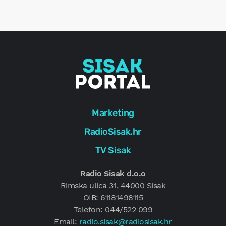
e
g
Marketing
RadioSisak.hr
TV Sisak
Radio Sisak d.o.o
Rimska ulica 31, 44000 Sisak
OIB: 61181498115
Telefon: 044/522 099
Email:
radio.sisak@radiosisak.hr