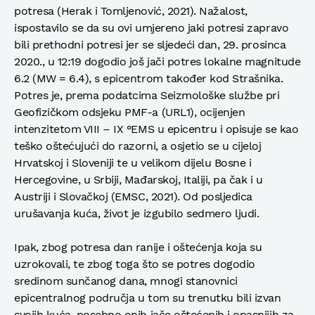
potresa (Herak i Tomljenović, 2021). Nažalost,
ispostavilo se da su ovi umjereno jaki potresi zapravo
bili prethodni potresi jer se sljedeći dan, 29. prosinca
2020., u 12:19 dogodio još jači potres lokalne magnitude
6.2 (MW = 6.4), s epicentrom također kod Strašnika.
Potres je, prema podatcima Seizmološke službe pri
Geofizičkom odsjeku PMF-a (URL1), ocijenjen
intenzitetom VIII – IX °EMS u epicentru i opisuje se kao
teško oštećujući do razorni, a osjetio se u cijeloj
Hrvatskoj i Sloveniji te u velikom dijelu Bosne i
Hercegovine, u Srbiji, Mađarskoj, Italiji, pa čak i u
Austriji i Slovačkoj (EMSC, 2021). Od posljedica
urušavanja kuća, život je izgubilo sedmero ljudi.
Ipak, zbog potresa dan ranije i oštećenja koja su
uzrokovali, te zbog toga što se potres dogodio
sredinom sunčanog dana, mnogi stanovnici
epicentralnog područja u tom su trenutku bili izvan
svojih kuća, posebno onih jače oštećenih i opasnijih za