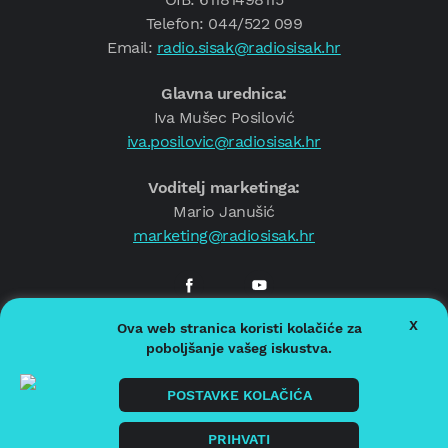
Telefon: 044/522 099
Email:
radio.sisak@radiosisak.hr
Glavna urednica:
Iva Mušec Posilović
iva.posilovic@radiosisak.hr
Voditelj marketinga:
Mario Janušić
marketing@radiosisak.hr
X
Ova web stranica koristi kolačiće za
© 2026.
Radio Sisak
poboljšanje vašeg iskustva.
Politika privatnosti
Politika kolačića
POSTAVKE KOLAČIĆA
Impressum
PRIHVATI