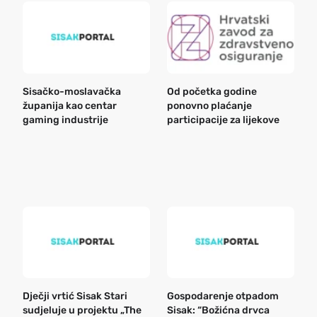
Sisačko-moslavačka
Od početka godine
B
županija kao centar
ponovno plaćanje
n
gaming industrije
participacije za lijekove
a
o
r
e
k
Dječji vrtić Sisak Stari
Gospodarenje otpadom
B
sudjeluje u projektu „The
Sisak: “Božićna drvca
n