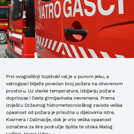
Prvi ovogodišnji toplinski val je u punom jeku, a
vatrogasci bilježe povećan broj požara na otvorenom
prostoru. Uz visoke temperature, izbijanju požara
doprinose i česta grmljavinska nevremena. Prema
izvješću Državnog hidrometeorološkog zavoda velika
opasnost od požara je prisutna u dijelovima Istre,
Kvarnera i Dalmacije, dok je vrlo velika opasnost
označena za šire područje Splita te otoka Malog
Lošinja, Hvara i Visa.