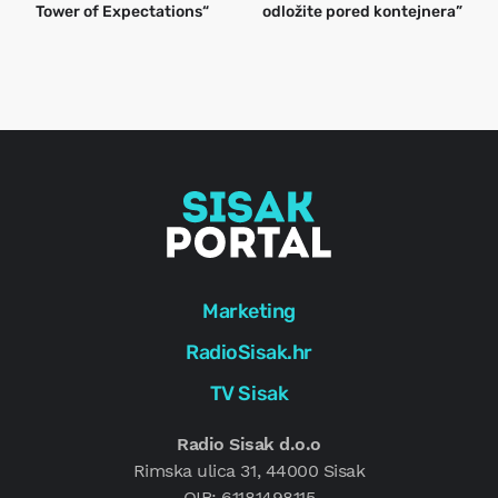
Tower of Expectations“
odložite pored kontejnera”
a
o
r
e
g
Marketing
RadioSisak.hr
TV Sisak
Radio Sisak d.o.o
Rimska ulica 31, 44000 Sisak
OIB: 61181498115