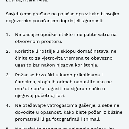
Savjetujemo građane na pojačan oprez kako bi svojim
odgovornim ponašanjem doprinijeli sigurnosti:
Ne bacajte opuške, staklo i ne palite vatru na
otvorenom prostoru.
Koristite li roštilje u sklopu domaćinstava, ne
činite to za vjetrovita vremena te obavezno
ugasite žar nakon njegova korištenja.
Požar se brzo širi u kamp prikolicama i
čamcima, stoga ih odmah napustite ako ne
možete požar ugasiti na siguran način u
njegovoj početnoj fazi.
Ne otežavajte vatrogascima gašenje, a sebe ne
dovodite u opasnost, kako biste požar iz blizine
promatrali ili ga fotografirali i snimali.
Ne koristite dronove za snimanje požara, jer