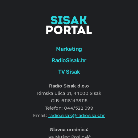
Marketing
RadioSisak.hr
TV Sisak
Radio Sisak d.o.o
Rimska ulica 31, 44000 Sisak
OIB: 61181498115
Telefon: 044/522 099
Email:
radio.sisak@radiosisak.hr
Glavna urednica:
Iva Mušec Posilović