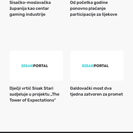
Sisačko-moslavačka
Od početka godine
B
županija kao centar
ponovno plaćanje
n
gaming industrije
participacije za lijekove
a
o
r
e
k
Dječji vrtić Sisak Stari
Galdovački most dva
B
sudjeluje u projektu „The
tjedna zatvoren za promet
n
Tower of Expectations“
a
o
r
e
g