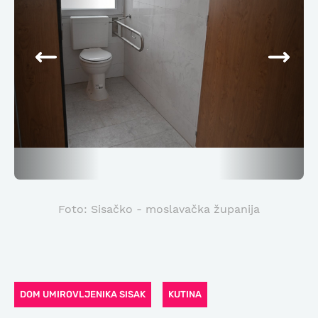
Foto: Sisačko - moslavačka županija
DOM UMIROVLJENIKA SISAK
KUTINA