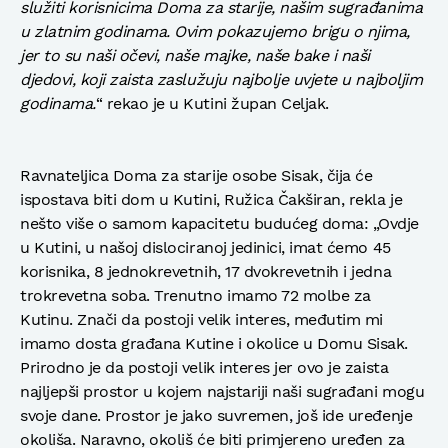
služiti korisnicima Doma za starije, našim sugrađanima
u zlatnim godinama. Ovim pokazujemo brigu o njima,
jer to su naši očevi, naše majke, naše bake i naši
djedovi, koji zaista zaslužuju najbolje uvjete u najboljim
godinama.
“ rekao je u Kutini župan Celjak.
Ravnateljica Doma za starije osobe Sisak, čija će
ispostava biti dom u Kutini, Ružica Čakširan, rekla je
nešto više o samom kapacitetu budućeg doma: „Ovdje
u Kutini, u našoj dislociranoj jedinici, imat ćemo 45
korisnika, 8 jednokrevetnih, 17 dvokrevetnih i jedna
trokrevetna soba. Trenutno imamo 72 molbe za
Kutinu. Znači da postoji velik interes, međutim mi
imamo dosta građana Kutine i okolice u Domu Sisak.
Prirodno je da postoji velik interes jer ovo je zaista
najljepši prostor u kojem najstariji naši sugrađani mogu
svoje dane. Prostor je jako suvremen, još ide uređenje
okoliša. Naravno, okoliš će biti primjereno uređen za