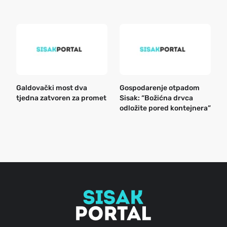
k
Galdovački most dva
Gospodarenje otpadom
B
tjedna zatvoren za promet
Sisak: “Božićna drvca
n
odložite pored kontejnera”
a
o
r
e
g