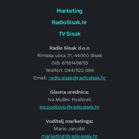
Marketing
RadioSisak.hr
TV Sisak
Radio Sisak d.o.o
Rimska ulica 31, 44000 Sisak
OIB: 61181498115
Telefon: 044/522 099
Email:
radio.sisak@radiosisak.hr
Glavna urednica:
Iva Mušec Posilović
iva.posilovic@radiosisak.hr
Voditelj marketinga:
Mario Janušić
marketing@radiosisak.hr