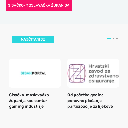
SISAČKO-MOSLAVAČKA ŽUPANIJA
NAJČITANIJE
Sisačko-moslavačka
Od početka godine
B
županija kao centar
ponovno plaćanje
n
gaming industrije
participacije za lijekove
a
o
r
e