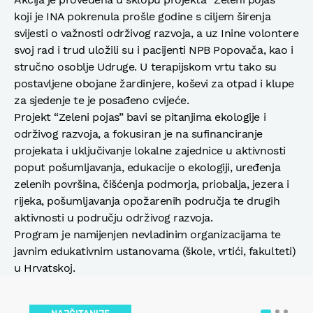
koji je INA pokrenula prošle godine s ciljem širenja
svijesti o važnosti održivog razvoja, a uz Inine volontere
svoj rad i trud uložili su i pacijenti NPB Popovača, kao i
stručno osoblje Udruge. U terapijskom vrtu tako su
postavljene obojane žardinjere, koševi za otpad i klupe
za sjedenje te je posađeno cvijeće.
Projekt “Zeleni pojas” bavi se pitanjima ekologije i
održivog razvoja, a fokusiran je na sufinanciranje
projekata i uključivanje lokalne zajednice u aktivnosti
poput pošumljavanja, edukacije o ekologiji, uređenja
zelenih površina, čišćenja podmorja, priobalja, jezera i
rijeka, pošumljavanja opožarenih područja te drugih
aktivnosti u području održivog razvoja.
Program je namijenjen nevladinim organizacijama te
javnim edukativnim ustanovama (škole, vrtići, fakulteti)
u Hrvatskoj.