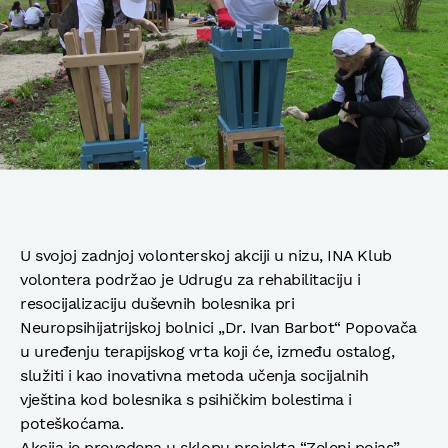
U svojoj zadnjoj volonterskoj akciji u nizu, INA Klub
volontera podržao je Udrugu za rehabilitaciju i
resocijalizaciju duševnih bolesnika pri
Neuropsihijatrijskoj bolnici „Dr. Ivan Barbot“ Popovača
u uređenju terapijskog vrta koji će, između ostalog,
služiti i kao inovativna metoda učenja socijalnih
vještina kod bolesnika s psihičkim bolestima i
poteškoćama.
Akcija je provedena u sklopu projekta “Zeleni pojas”