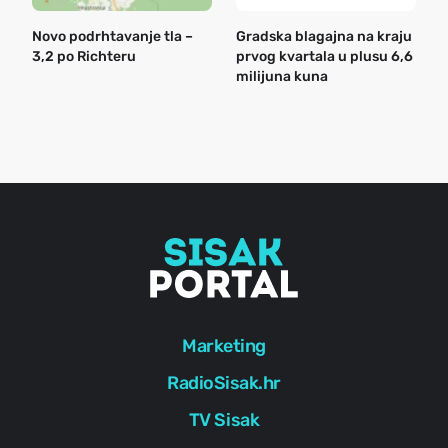
Novo podrhtavanje tla –
Gradska blagajna na kraju
B
3,2 po Richteru
prvog kvartala u plusu 6,6
n
milijuna kuna
a
o
r
e
g
Marketing
RadioSisak.hr
TV Sisak