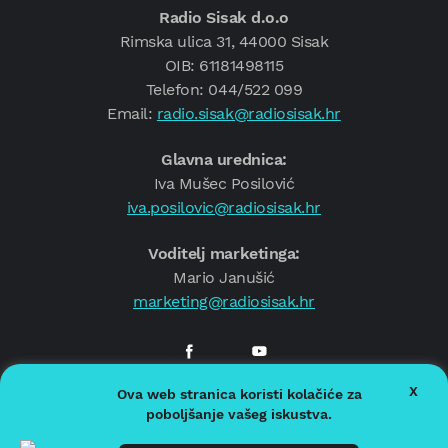
Radio Sisak d.o.o
Rimska ulica 31, 44000 Sisak
OIB: 61181498115
Telefon: 044/522 099
Email:
radio.sisak@radiosisak.hr
Glavna urednica:
Iva Mušec Posilović
iva.posilovic@radiosisak.hr
Voditelj marketinga:
Mario Janušić
marketing@radiosisak.hr
X
Ova web stranica koristi kolačiće za
© 2026.
Radio Sisak
poboljšanje vašeg iskustva.
Politika privatnosti