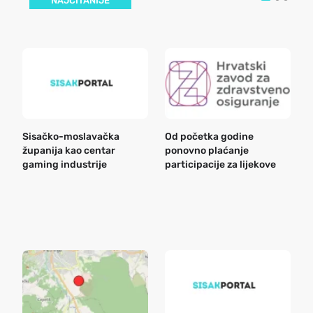
NAJČITANIJE
Sisačko-moslavačka
Od početka godine
B
županija kao centar
ponovno plaćanje
n
gaming industrije
participacije za lijekove
a
o
r
e
k