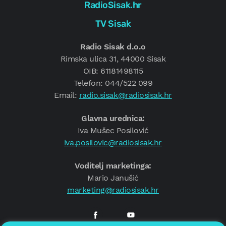
RadioSisak.hr
TV Sisak
Radio Sisak d.o.o
Rimska ulica 31, 44000 Sisak
OIB: 61181498115
Telefon: 044/522 099
Email:
radio.sisak@radiosisak.hr
Glavna urednica:
Iva Mušec Posilović
iva.posilovic@radiosisak.hr
Voditelj marketinga:
Mario Janušić
marketing@radiosisak.hr