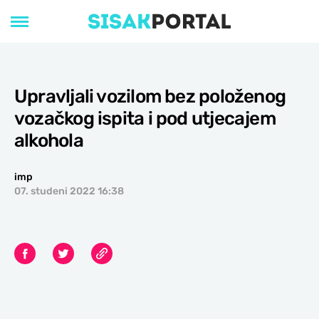
Upravljali vozilom bez položenog
vozačkog ispita i pod utjecajem
alkohola
imp
07. studeni 2022 16:38