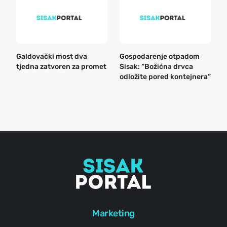
Galdovački most dva
Gospodarenje otpadom
B
tjedna zatvoren za promet
Sisak: “Božićna drvca
n
odložite pored kontejnera”
a
o
r
e
g
Marketing