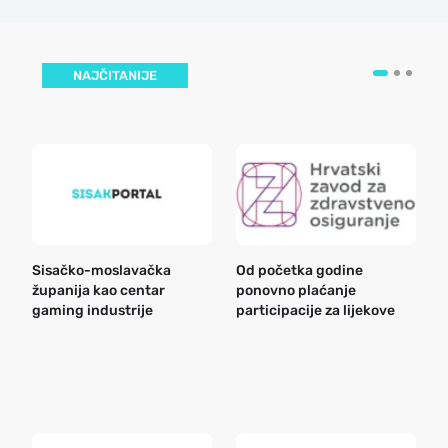
NAJČITANIJE
Sisačko-moslavačka
Od početka godine
B
županija kao centar
ponovno plaćanje
n
gaming industrije
participacije za lijekove
a
o
r
e
k