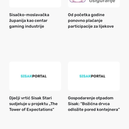
Sisačko-moslavačka
Od početka godine
B
županija kao centar
ponovno plaćanje
n
gaming industrije
participacije za lijekove
a
o
r
e
k
Dječji vrtić Sisak Stari
Gospodarenje otpadom
B
sudjeluje u projektu „The
Sisak: “Božićna drvca
n
Tower of Expectations“
odložite pored kontejnera”
a
o
r
e