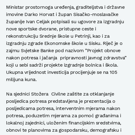
Ministar prostornoga uređenja, graditeljstva i državne
imovine Darko Horvat i župan Sisačko-moslavačke
županije Ivan Celjak potpisali su ugovore za izgradnju
nove sportske dvorane, pristupne ceste i
rekonstrukciju Srednje škole u Petrinji, kao i za
izgradnju zgrade Ekonomske škole u Sisku. Riječ je o
zajmu Svjetske Banke pod nazivom ”Projekt obnove
nakon potresa i jačanja pripravnosti javnog zdravstva”
koji u sebi sadrži projekte izgradnje bolnica i škola.
Ukupna vrijednost investicija procijenjuje se na 105
milijuna kuna.
Na sjednici Stožera Civilne zaštite za otklanjanje
posljedica potresa predstavljena je prezentacija o
posljedicama potresa, interventnim mjerama nakon
potresa, poduzetim mjerama za pomoć građanima i
lokalnoj zajednici, uloženim financijskim sredstvima,
obnovi te planovima za gospodarsku, demografsku i