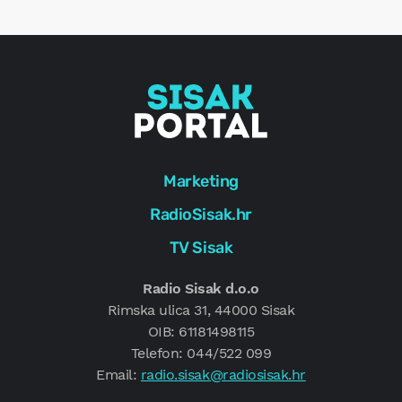
g
Marketing
RadioSisak.hr
TV Sisak
Radio Sisak d.o.o
Rimska ulica 31, 44000 Sisak
OIB: 61181498115
Telefon: 044/522 099
Email:
radio.sisak@radiosisak.hr