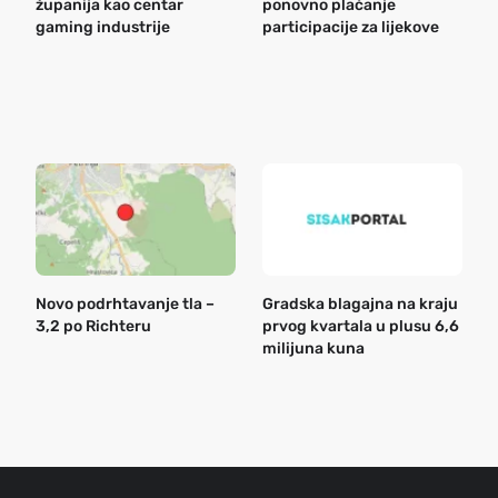
županija kao centar
ponovno plaćanje
n
gaming industrije
participacije za lijekove
a
o
r
e
k
Novo podrhtavanje tla –
Gradska blagajna na kraju
B
3,2 po Richteru
prvog kvartala u plusu 6,6
n
milijuna kuna
a
o
r
e
g