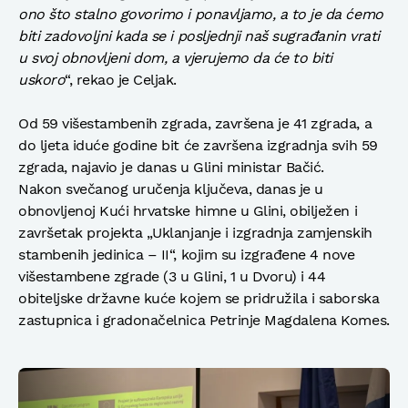
ono što stalno govorimo i ponavljamo, a to je da ćemo
biti zadovoljni kada se i posljednji naš sugrađanin vrati
u svoj obnovljeni dom, a vjerujemo da će to biti
uskoro
“, rekao je Celjak.
Od 59 višestambenih zgrada, završena je 41 zgrada, a
do ljeta iduće godine bit će završena izgradnja svih 59
zgrada, najavio je danas u Glini ministar Bačić.
Nakon svečanog uručenja ključeva, danas je u
obnovljenoj Kući hrvatske himne u Glini, obilježen i
završetak projekta „Uklanjanje i izgradnja zamjenskih
stambenih jedinica – II“, kojim su izgrađene 4 nove
višestambene zgrade (3 u Glini, 1 u Dvoru) i 44
obiteljske državne kuće kojem se pridružila i saborska
zastupnica i gradonačelnica Petrinje Magdalena Komes.