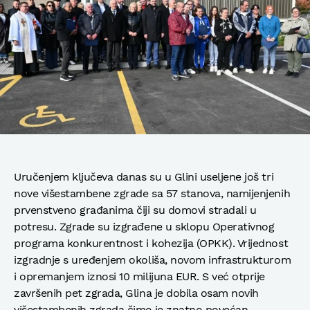
Uručenjem ključeva danas su u Glini useljene još tri
nove višestambene zgrade sa 57 stanova, namijenjenih
prvenstveno građanima čiji su domovi stradali u
potresu. Zgrade su izgrađene u sklopu Operativnog
programa konkurentnost i kohezija (OPKK). Vrijednost
izgradnje s uređenjem okoliša, novom infrastrukturom
i opremanjem iznosi 10 milijuna EUR. S već otprije
završenih pet zgrada, Glina je dobila osam novih
višestambenih zgrada čime je znatno povećan