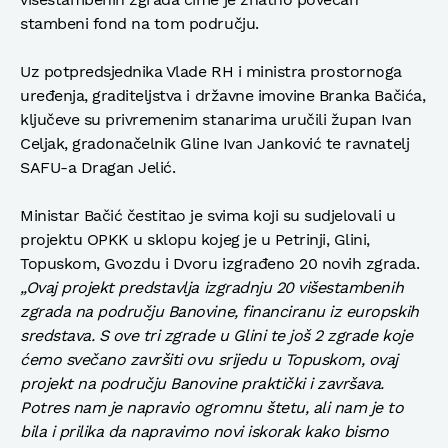
stambeni fond na tom području.
Uz potpredsjednika Vlade RH i ministra prostornoga
uređenja, graditeljstva i državne imovine Branka Bačića,
ključeve su privremenim stanarima uručili župan Ivan
Celjak, gradonačelnik Gline Ivan Janković te ravnatelj
SAFU-a Dragan Jelić.
Ministar Bačić čestitao je svima koji su sudjelovali u
projektu OPKK u sklopu kojeg je u Petrinji, Glini,
Topuskom, Gvozdu i Dvoru izgrađeno 20 novih zgrada.
„Ovaj projekt predstavlja izgradnju 20 višestambenih
zgrada na području Banovine, financiranu iz europskih
sredstava. S ove tri zgrade u Glini te još 2 zgrade koje
ćemo svečano završiti ovu srijedu u Topuskom, ovaj
projekt na području Banovine praktički i završava.
Potres nam je napravio ogromnu štetu, ali nam je to
bila i prilika da napravimo novi iskorak kako bismo