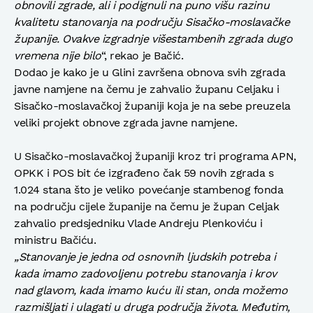
obnovili zgrade, ali i podignuli na puno višu razinu
kvalitetu stanovanja na području Sisačko-moslavačke
županije. Ovakve izgradnje višestambenih zgrada dugo
vremena nije bilo
“, rekao je Bačić.
Dodao je kako je u Glini završena obnova svih zgrada
javne namjene na čemu je zahvalio županu Celjaku i
Sisačko-moslavačkoj županiji koja je na sebe preuzela
veliki projekt obnove zgrada javne namjene.
U Sisačko-moslavačkoj županiji kroz tri programa APN,
OPKK i POS bit će izgrađeno čak 59 novih zgrada s
1.024 stana što je veliko povećanje stambenog fonda
na području cijele županije na čemu je župan Celjak
zahvalio predsjedniku Vlade Andreju Plenkoviću i
ministru Bačiću.
„Stanovanje je jedna od osnovnih ljudskih potreba i
kada imamo zadovoljenu potrebu stanovanja i krov
nad glavom, kada imamo kuću ili stan, onda možemo
razmišljati i ulagati u druga područja života. Međutim,