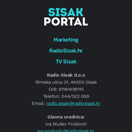
Marketing
RadioSisak.hr
TV Sisak
Radio Sisak d.o.o
Rimska ulica 31, 44000 Sisak
OIB: 61181498115
Telefon: 044/522 099
Email:
radio.sisak@radiosisak.hr
Glavna urednica:
Iva Mušec Posilović
iva.posilovic@radiosisak.hr