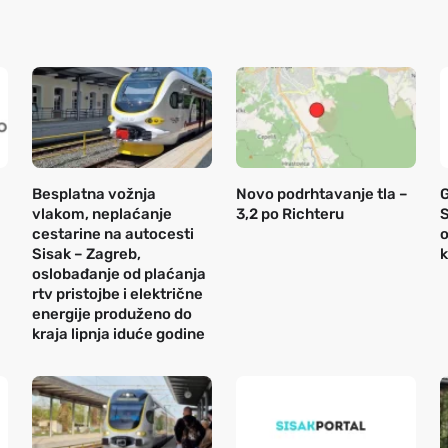
Besplatna vožnja
Novo podrhtavanje tla –
vlakom, neplaćanje
3,2 po Richteru
S
cestarine na autocesti
o
Sisak – Zagreb,
k
oslobađanje od plaćanja
rtv pristojbe i električne
energije produženo do
kraja lipnja iduće godine