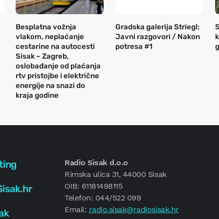
Besplatna vožnja
Gradska galerija Striegl:
S
vlakom, neplaćanje
Javni razgovori / Nakon
k
cestarine na autocesti
potresa #1
g
Sisak – Zagreb,
oslobađanje od plaćanja
rtv pristojbe i električne
energije na snazi do
kraja godine
Radio Sisak d.o.o
ting
Rimska ulica 31, 44000 Sisak
OIB: 61181498115
isak.hr
Telefon: 044/522 099
Email:
radio.sisak@radiosisak.hr
ak