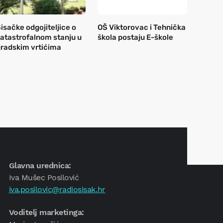
isačke odgojiteljice o
OŠ Viktorovac i Tehnička
atastrofalnom stanju u
škola postaju E-škole
radskim vrtićima
Glavna urednica:
Iva Mušec Posilović
iva.posilovic@radiosisak.hr
Voditelj marketinga: