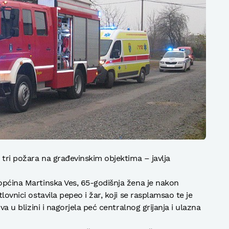
u tri požara na građevinskim objektima – javlja
 općina Martinska Ves, 65-godišnja žena je nakon
lovnici ostavila pepeo i žar, koji se rasplamsao te je
rva u blizini i nagorjela peć centralnog grijanja i ulazna