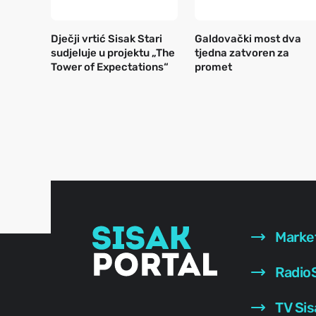
Dječji vrtić Sisak Stari
Galdovački most dva
sudjeluje u projektu „The
tjedna zatvoren za
Tower of Expectations“
promet
Marke
RadioS
TV Sis