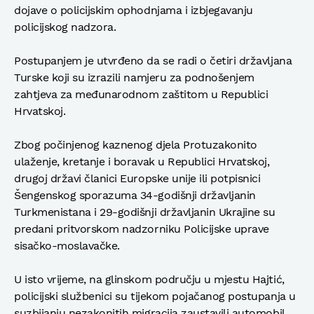
dojave o policijskim ophodnjama i izbjegavanju
policijskog nadzora.
Postupanjem je utvrđeno da se radi o četiri državljana
Turske koji su izrazili namjeru za podnošenjem
zahtjeva za međunarodnom zaštitom u Republici
Hrvatskoj.
Zbog počinjenog kaznenog djela Protuzakonito
ulaženje, kretanje i boravak u Republici Hrvatskoj,
drugoj državi članici Europske unije ili potpisnici
Šengenskog sporazuma 34-godišnji državljanin
Turkmenistana i 29-godišnji državljanin Ukrajine su
predani pritvorskom nadzorniku Policijske uprave
sisačko-moslavačke.
U isto vrijeme, na glinskom području u mjestu Hajtić,
policijski službenici su tijekom pojačanog postupanja u
suzbijanju nezakonitih migracija zaustavili automobil