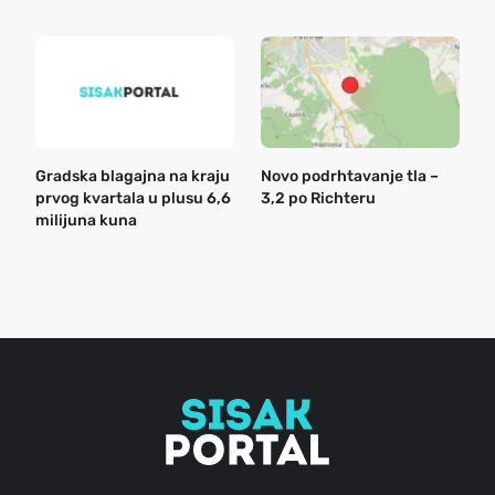
Gradska blagajna na kraju
Novo podrhtavanje tla –
B
prvog kvartala u plusu 6,6
3,2 po Richteru
n
milijuna kuna
a
o
r
e
g