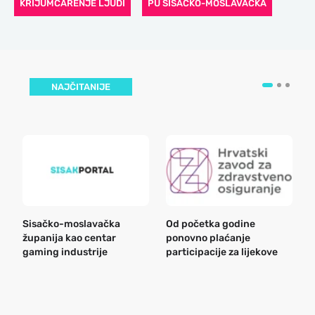
KRIJUMČARENJE LJUDI
PU SISAČKO-MOSLAVAČKA
NAJČITANIJE
Sisačko-moslavačka
Od početka godine
B
županija kao centar
ponovno plaćanje
n
gaming industrije
participacije za lijekove
a
o
r
e
k