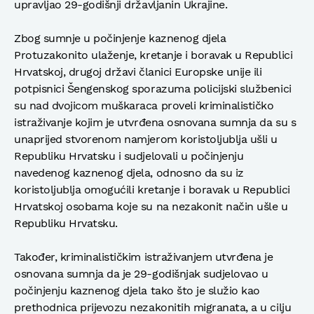
upravljao 29-godišnji državljanin Ukrajine.
Zbog sumnje u počinjenje kaznenog djela
Protuzakonito ulaženje, kretanje i boravak u Republici
Hrvatskoj, drugoj državi članici Europske unije ili
potpisnici Šengenskog sporazuma policijski službenici
su nad dvojicom muškaraca proveli kriminalističko
istraživanje kojim je utvrđena osnovana sumnja da su s
unaprijed stvorenom namjerom koristoljublja ušli u
Republiku Hrvatsku i sudjelovali u počinjenju
navedenog kaznenog djela, odnosno da su iz
koristoljublja omogućili kretanje i boravak u Republici
Hrvatskoj osobama koje su na nezakonit način ušle u
Republiku Hrvatsku.
Također, kriminalističkim istraživanjem utvrđena je
osnovana sumnja da je 29-godišnjak sudjelovao u
počinjenju kaznenog djela tako što je služio kao
prethodnica prijevozu nezakonitih migranata, a u cilju