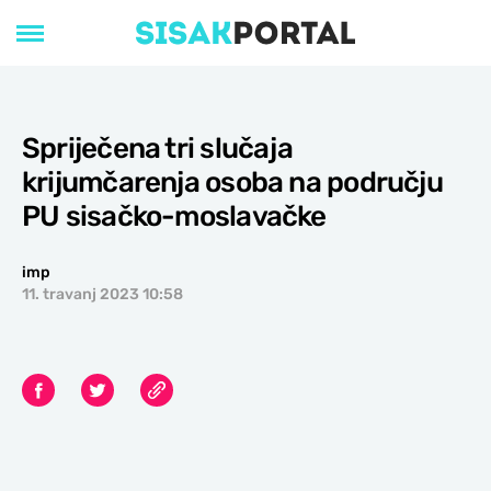
Spriječena tri slučaja
krijumčarenja osoba na području
PU sisačko-moslavačke
imp
11. travanj 2023 10:58