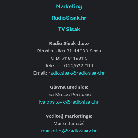
Marketing
RadioSisak.hr
TV Sisak
Radio Sisak d.o.o
Rimska ulica 31, 44000 Sisak
OIB: 61181498115
Telefon: 044/522 099
Email:
radio.sisak@radiosisak.hr
Glavna urednica:
Iva Mušec Posilović
iva.posilovic@radiosisak.hr
Voditelj marketinga:
Mario Janušić
marketing@radiosisak.hr