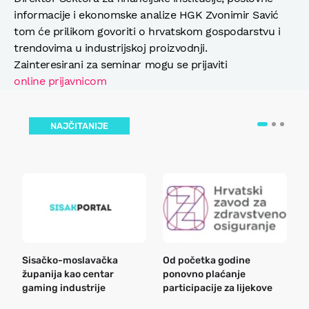
informacije i ekonomske analize HGK Zvonimir Savić
tom će prilikom govoriti o hrvatskom gospodarstvu i
trendovima u industrijskoj proizvodnji.
Zainteresirani za seminar mogu se prijaviti
online prijavnicom
NAJČITANIJE
Sisačko-moslavačka
Od početka godine
B
županija kao centar
ponovno plaćanje
n
gaming industrije
participacije za lijekove
a
o