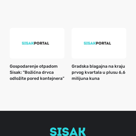
r
e
k
Gospodarenje otpadom
Gradska blagajna na kraju
B
Sisak: “Božićna drvca
prvog kvartala u plusu 6,6
n
odložite pored kontejnera”
milijuna kuna
a
o
r
e
g