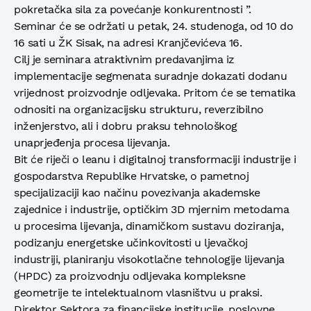
pokretačka sila za povećanje konkurentnosti ”.
Seminar će se održati u petak, 24. studenoga, od 10 do
16 sati u ŽK Sisak, na adresi Kranjčevićeva 16.
Cilj je seminara atraktivnim predavanjima iz
implementacije segmenata suradnje dokazati dodanu
vrijednost proizvodnje odljevaka. Pritom će se tematika
odnositi na organizacijsku strukturu, reverzibilno
inženjerstvo, ali i dobru praksu tehnološkog
unaprjeđenja procesa lijevanja.
Bit će riječi o leanu i digitalnoj transformaciji industrije i
gospodarstva Republike Hrvatske, o pametnoj
specijalizaciji kao načinu povezivanja akademske
zajednice i industrije, optičkim 3D mjernim metodama
u procesima lijevanja, dinamičkom sustavu doziranja,
podizanju energetske učinkovitosti u ljevačkoj
industriji, planiranju visokotlačne tehnologije lijevanja
(HPDC) za proizvodnju odljevaka kompleksne
geometrije te intelektualnom vlasništvu u praksi.
Direktor Sektora za financijske institucije, poslovne