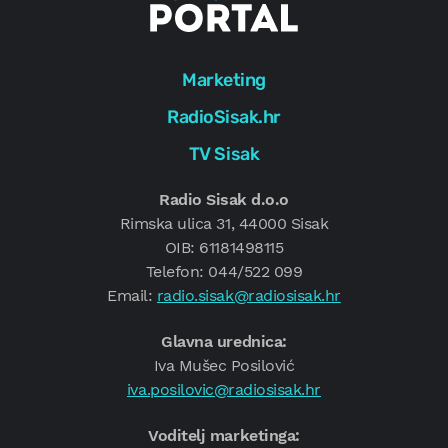
Marketing
RadioSisak.hr
TV Sisak
Radio Sisak d.o.o
Rimska ulica 31, 44000 Sisak
OIB: 61181498115
Telefon: 044/522 099
Email:
radio.sisak@radiosisak.hr
Glavna urednica:
Iva Mušec Posilović
iva.posilovic@radiosisak.hr
Voditelj marketinga: