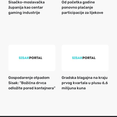
Sisačko-moslavačka
Od početka godine
B
županija kao centar
ponovno plaćanje
n
gaming industrije
participacije za lijekove
a
o
r
e
k
Gospodarenje otpadom
Gradska blagajna na kraju
B
Sisak: “Božićna drvca
prvog kvartala u plusu 6,6
n
odložite pored kontejnera”
milijuna kuna
a
o
r
e
g