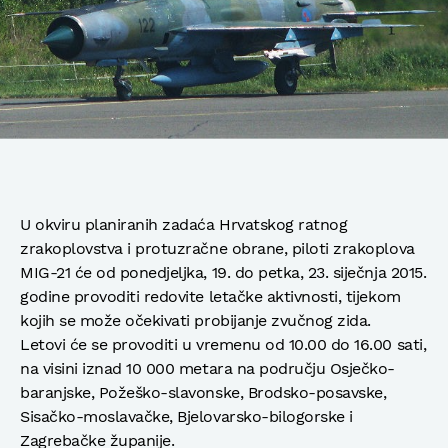
U okviru planiranih zadaća Hrvatskog ratnog
zrakoplovstva i protuzračne obrane, piloti zrakoplova
MIG-21 će od ponedjeljka, 19. do petka, 23. siječnja 2015.
godine provoditi redovite letačke aktivnosti, tijekom
kojih se može očekivati probijanje zvučnog zida.
Letovi će se provoditi u vremenu od 10.00 do 16.00 sati,
na visini iznad 10 000 metara na području Osječko-
baranjske, Požeško-slavonske, Brodsko-posavske,
Sisačko-moslavačke, Bjelovarsko-bilogorske i
Zagrebačke županije.