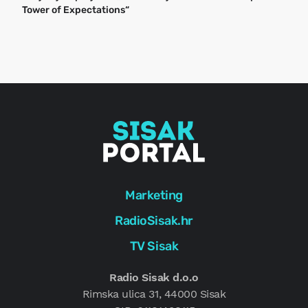
Tower of Expectations“
a
o
r
e
g
Marketing
RadioSisak.hr
TV Sisak
Radio Sisak d.o.o
Rimska ulica 31, 44000 Sisak