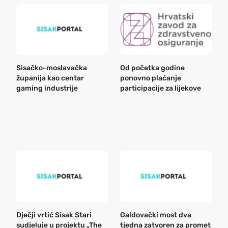
Sisačko-moslavačka
Od početka godine
B
županija kao centar
ponovno plaćanje
n
gaming industrije
participacije za lijekove
a
o
r
e
k
Dječji vrtić Sisak Stari
Galdovački most dva
B
sudjeluje u projektu „The
tjedna zatvoren za promet
n