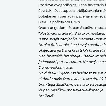
Proslava ovogodišnjeg Dana hrvatskih 
čevrtak, 19. listopada, obilježavanjem 26
polaganjem vijenaca i paljenjem svije
Sisku, s početkom u 17h.
Ovom prigodom, župan Sisačko-moslavač
“
Poštovani branitelji Sisačko-moslavač
u ime svojih zamjenika Romana Rosavca
Ivanke Roksandić, kao i svoje osobno i
obilježavanja Dana hrvatskih branitelj
Dan hrvatskih branitelja Sisačko-mosla
jedanaesti put za redom. Na ovaj se n
Domovinskom ratu.
Uz duboku i vječnu zahvalnost za sve do
slobodu naše Domovine te sve što činit
branitelja Sisačko-moslavačke županije
Župan Sisačko- moslavačke-županije
Ivo Žinić
“