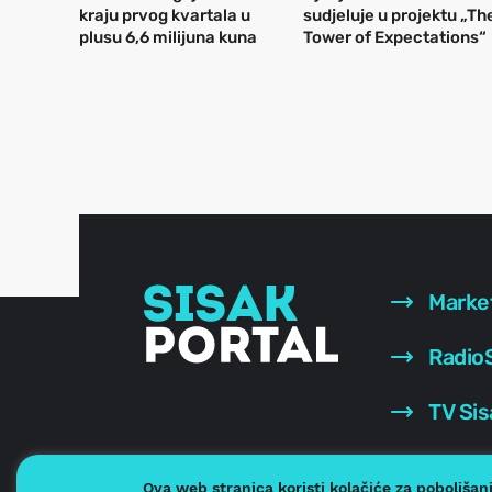
kraju prvog kvartala u
sudjeluje u projektu „Th
plusu 6,6 milijuna kuna
Tower of Expectations“
Marke
RadioS
TV Sis
Ova web stranica koristi kolačiće za poboljšan