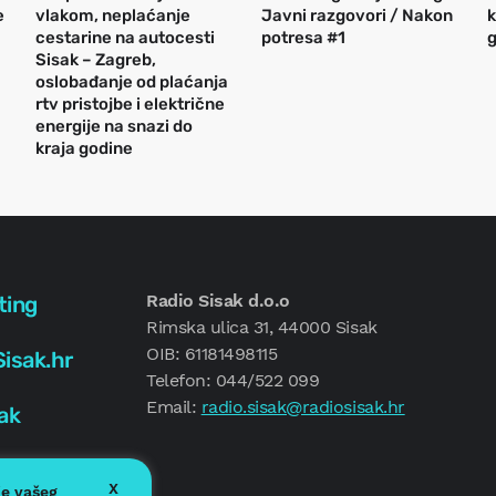
e
vlakom, neplaćanje
Javni razgovori / Nakon
k
cestarine na autocesti
potresa #1
g
Sisak – Zagreb,
oslobađanje od plaćanja
rtv pristojbe i električne
energije na snazi do
kraja godine
Radio Sisak d.o.o
ting
Rimska ulica 31, 44000 Sisak
OIB: 61181498115
isak.hr
Telefon: 044/522 099
Email:
radio.sisak@radiosisak.hr
ak
X
je vašeg