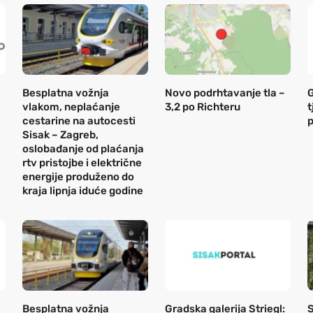
Besplatna vožnja
Novo podrhtavanje tla –
G
vlakom, neplaćanje
3,2 po Richteru
t
cestarine na autocesti
Sisak – Zagreb,
oslobađanje od plaćanja
rtv pristojbe i električne
energije produženo do
kraja lipnja iduće godine
Besplatna vožnja
Gradska galerija Striegl:
S