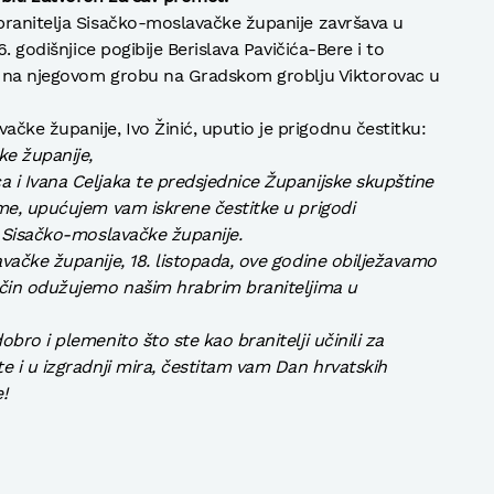
branitelja Sisačko-moslavačke županije završava u
. godišnjice pogibije Berislava Pavičića-Bere i to
ća na njegovom grobu na Gradskom groblju Viktorovac u
ke županije, Ivo Žinić, uputio je prigodnu čestitku:
ke županije,
 i Ivana Celjaka te predsjednice Županijske skupštine
me, upućujem vam iskrene čestitke u prigodi
a Sisačko-moslavačke županije.
vačke županije, 18. listopada, ove godine obilježavamo
ačin odužujemo našim hrabrim braniteljima u
bro i plemenito što ste kao branitelji učinili za
e i u izgradnji mira, čestitam vam Dan hrvatskih
!