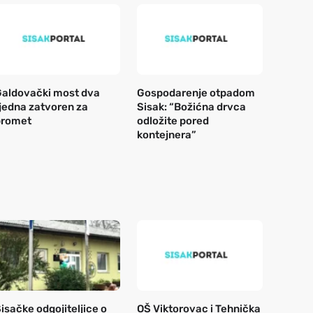
aldovački most dva
Gospodarenje otpadom
jedna zatvoren za
Sisak: “Božićna drvca
promet
odložite pored
kontejnera”
isačke odgojiteljice o
OŠ Viktorovac i Tehnička