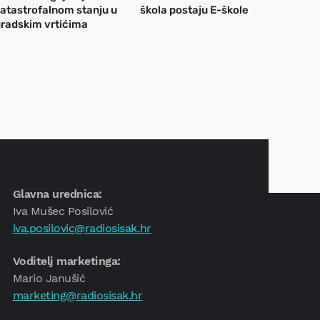
atastrofalnom stanju u
škola postaju E-škole
radskim vrtićima
Glavna urednica:
Iva Mušec Posilović
iva.posilovic@radiosisak.hr
Voditelj marketinga:
Mario Janušić
marketing@radiosisak.hr