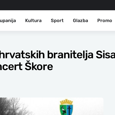
upanija
Kultura
Sport
Glazba
Promo
hrvatskih branitelja Si
ncert Škore