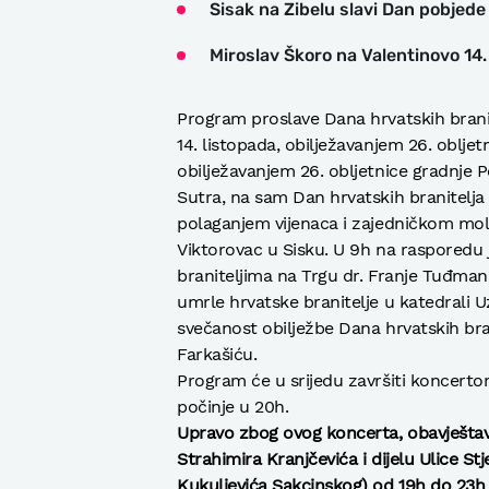
Sisak na Zibelu slavi Dan pobjed
Miroslav Škoro na Valentinovo 14. 
Program proslave Dana hrvatskih brani
14. listopada, obilježavanjem 26. obljet
obilježavanjem 26. obljetnice gradnje
Sutra, na sam Dan hrvatskih branitelj
polaganjem vijenaca i zajedničkom mol
Viktorovac u Sisku. U 9h na rasporedu 
braniteljima na Trgu dr. Franje Tuđmana
umrle hrvatske branitelje u katedrali U
svečanost obilježbe Dana hrvatskih br
Farkašiću.
Program će u srijedu završiti koncerto
počinje u 20h.
Upravo zbog ovog koncerta, obavještava
Strahimira Kranjčevića i dijelu Ulice S
Kukuljevića Sakcinskog) od 19h do 23h 