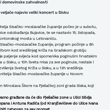
e i domovinske zahvalnosti
veljače najavio veliki koncert u Sisku
telja Sisačko-moslavačke županije počeo je u subotu,
nice oslobađanja Bujavice, te se nastavio 15. listopada,
 Pontonskog mosta u Letovaniću.
a Sisačko-moslavačke županije, program počinje u 8h
itvom kod središnjeg križa na Gradskom groblju
je paljenje svijeća kod spomenika poginulim hrvatskim
 u Sisku, u 10h Sveta misa za sve poginule, nestale i
zvišenja Svetog Križa u Sisku, a u 13h središnja
anitelja Sisačko-moslavačke županije u Novom
m Miroslava Škore na Pješačkoj zoni grada Siska, koji
mo građane da će dio Pješačke zone u Ulici Silvija
tjepana i Antuna Radića (od Kranjčevićeve do Ulice Ivana
biti zatvoren za sav promet.