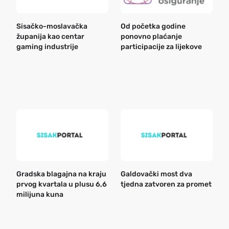
Sisačko-moslavačka
Od početka godine
B
županija kao centar
ponovno plaćanje
n
gaming industrije
participacije za lijekove
a
o
r
e
k
Gradska blagajna na kraju
Galdovački most dva
B
prvog kvartala u plusu 6,6
tjedna zatvoren za promet
n
milijuna kuna
a
o
r
e