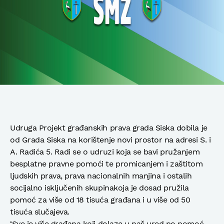
Udruga Projekt građanskih prava grada Siska dobila je
od Grada Siska na korištenje novi prostor na adresi S. i
A. Radića 5. Radi se o udruzi koja se bavi pružanjem
besplatne pravne pomoći te promicanjem i zaštitom
ljudskih prava, prava nacionalnih manjina i ostalih
socijalno isključenih skupinakoja je dosad pružila
pomoć za više od 18 tisuća građana i u više od 50
tisuća slučajeva.
‘Sve je više građana koji dolaze u naš ured po pomoć,