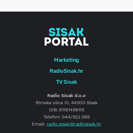
g
Marketing
RadioSisak.hr
TV Sisak
Radio Sisak d.o.o
Rimska ulica 31, 44000 Sisak
OIB: 61181498115
Telefon: 044/522 099
Email:
radio.sisak@radiosisak.hr