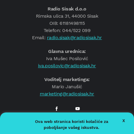
Radio Sisak d.o.o
Rimska ulica 31, 44000 Sisak
OIB: 61181498115
Telefon: 044/522 099
Email:
radio.sisak@radiosisak.hr
Glavna urednica:
Iva Mušec Posilović
iva.posilovic@radiosisak.hr
Voditelj marketinga:
Mario Janušić
marketing@radiosisak.hr
X
Ova web stranica koristi kolačiće za
© 2026.
Radio Sisak
poboljšanje vašeg iskustva.
Politika privatnosti