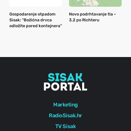
Gospodarenje otpadom
Novo podrhtavanje tla –
B
Sisak: “Božićna drvca
3,2 po Richteru
n
odložite pored kontejnera”
a
o
r
e
g
Marketing
RadioSisak.hr
TV Sisak