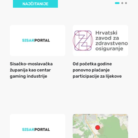
NAJČITANIJE
Sisačko-moslavačka
Od početka godine
B
županija kao centar
ponovno plaćanje
n
gaming industrije
participacije za lijekove
a
o
r
e
k