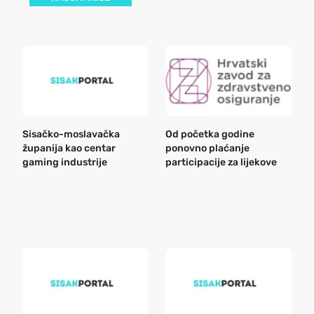
Sisačko-moslavačka
Od početka godine
B
županija kao centar
ponovno plaćanje
n
gaming industrije
participacije za lijekove
a
o
r
e
k