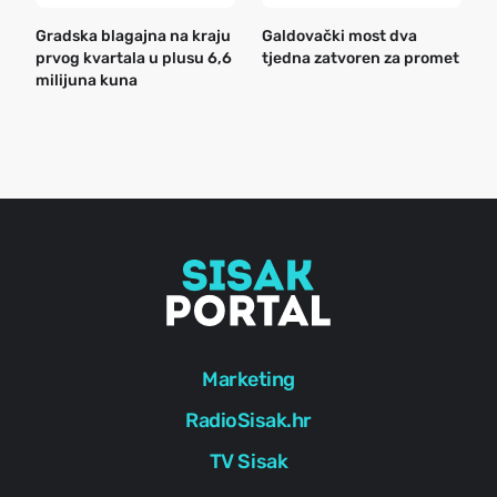
Gradska blagajna na kraju
Galdovački most dva
B
prvog kvartala u plusu 6,6
tjedna zatvoren za promet
n
milijuna kuna
a
o
r
e
g
Marketing
RadioSisak.hr
TV Sisak