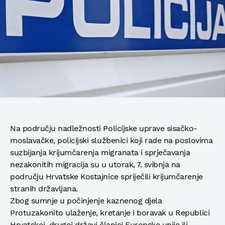
Na području nadležnosti Policijske uprave sisačko-
moslavačke, policijski službenici koji rade na poslovima
suzbijanja krijumčarenja migranata i sprječavanja
nezakonitih migracija su u utorak, 7. svibnja na
području Hrvatske Kostajnice spriječili krijumčarenje
stranih državljana.
Zbog sumnje u počinjenje kaznenog djela
Protuzakonito ulaženje, kretanje i boravak u Republici
Hrvatskoj, drugoj državi članici Europske unije ili