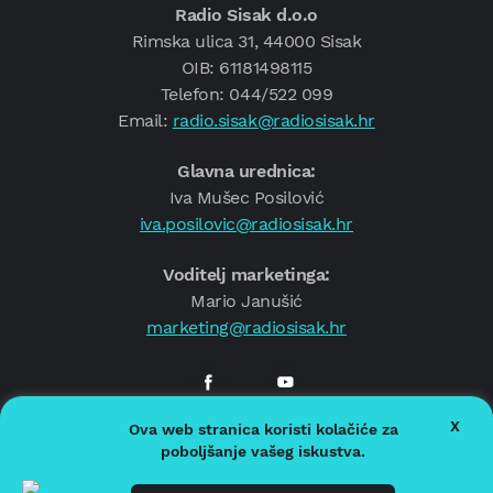
Radio Sisak d.o.o
Rimska ulica 31, 44000 Sisak
OIB: 61181498115
Telefon: 044/522 099
Email:
radio.sisak@radiosisak.hr
Glavna urednica:
Iva Mušec Posilović
iva.posilovic@radiosisak.hr
Voditelj marketinga:
Mario Janušić
marketing@radiosisak.hr
X
Ova web stranica koristi kolačiće za
© 2026.
Radio Sisak
poboljšanje vašeg iskustva.
Politika privatnosti