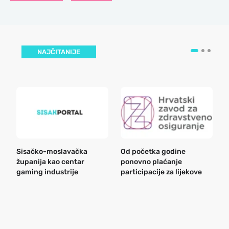
NAJČITANIJE
Sisačko-moslavačka
Od početka godine
B
županija kao centar
ponovno plaćanje
n
gaming industrije
participacije za lijekove
a
o
r
e
k