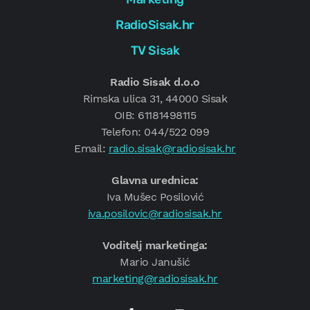
RadioSisak.hr
TV Sisak
Radio Sisak d.o.o
Rimska ulica 31, 44000 Sisak
OIB: 61181498115
Telefon: 044/522 099
Email:
radio.sisak@radiosisak.hr
Glavna urednica:
Iva Mušec Posilović
iva.posilovic@radiosisak.hr
Voditelj marketinga:
Mario Janušić
marketing@radiosisak.hr