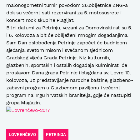
malonogometni turnir povodom 26.obljetnice ZNG-a
dok su večernji sati rezervirani za 5. motosusrete i
koncert rock skupine Plagijat.
Bitni datumi za Petrinju, vezani za Domovinski rat su 5.
i 6. kolovoza a bit će obilježeni mnogim događanjima.
Sam Dan oslobođenja Petrinje započet će budnicom
sjećanja, svetom misom i svečanom sjednicom
Gradskog vijeća Grada Petrinje. Niz kulturnih,
glazbenih, sportskih i ostalih događaja kulminirat će
proslavom Dana grada Petrinje i blagdana sv. Lovre 10.
kolovoza, uz predstavljanje narodne baštine, glazbeno-
zabavni program u Glazbenom paviljonu i večernji
program na Trgu hrvatskih branitelja, gdje će nastupiti
grupa Magazin.
LOVRENČEVO
PETRINJA