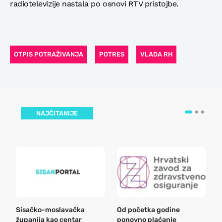
radiotelevizije nastala po osnovi RTV pristojbe.
OTPIS POTRAŽIVANJA
POTRES
VLADA RH
NAJČITANIJE
Sisačko-moslavačka
Od početka godine
B
županija kao centar
ponovno plaćanje
n