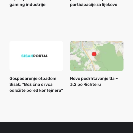
gaming industrije
participacije za lijekove
a
o
r
e
k
Gospodarenje otpadom
Novo podrhtavanje tla –
B
Sisak: “Božićna drvca
3,2 po Richteru
n
odložite pored kontejnera”
a
o
r
e
g