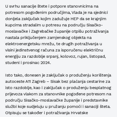
U svrhu sanacije štete i potpore stanovnicima na
potresom pogođenim područjima, Vlada je na sjednici
donijela zaključak kojim zadužuje HEP da se krajnjim
kupcima stradalim u potresu na području Sisačko-
moslavačke i Zagrebačke županije otpišu potraživanja
nastala priključenjem zamjenskog objekta na
elektroenergetsku mrežu, te drugih potraživanja u
visini jedinstvenog računa za isporučenu električnu
energiju za razdoblje srpanj, kolovoz, rujan, listopad,
studeni i prosinac 2024.
Isto tako, donesen je zaključak o produženju korištenja
autoceste A11 Zagreb – Sisak bez plaćanja cestarine za
isto razdoblje, kao i zaključak o produženju besplatnog
prijevoza vlakom za stanovnike pogođene potresom na
području Sisačko-moslavačke županije i predstavnike
službi koje sudjeluju u pružanju pomoći i sanaciji šteta.
Otpisuju se također i potraživanja Hrvatske