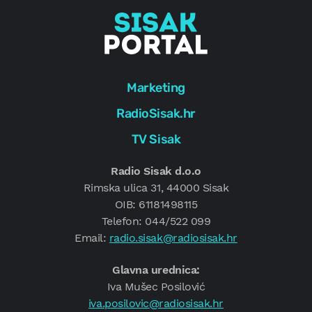
Marketing
RadioSisak.hr
TV Sisak
Radio Sisak d.o.o
Rimska ulica 31, 44000 Sisak
OIB: 61181498115
Telefon: 044/522 099
Email:
radio.sisak@radiosisak.hr
Glavna urednica:
Iva Mušec Posilović
iva.posilovic@radiosisak.hr