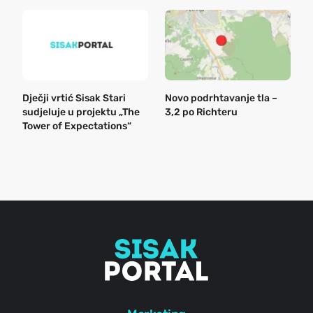
Dječji vrtić Sisak Stari
Novo podrhtavanje tla –
B
sudjeluje u projektu „The
3,2 po Richteru
n
Tower of Expectations“
a
o
r
e
g