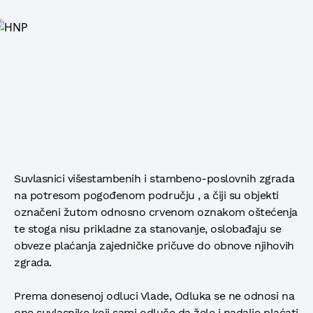
Suvlasnici višestambenih i stambeno-poslovnih zgrada
na potresom pogođenom području , a čiji su objekti
označeni žutom odnosno crvenom oznakom oštećenja
te stoga nisu prikladne za stanovanje, oslobađaju se
obveze plaćanja zajedničke pričuve do obnove njihovih
zgrada.
Prema donesenoj odluci Vlade, Odluka se ne odnosi na
one suvlasnike koji sami odluče da žele i nadalje plaćati