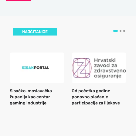
NAJČITANIJE
Sisačko-moslavačka
Od početka godine
B
županija kao centar
ponovno plaćanje
n
gaming industrije
participacije za lijekove
a
o
r
e
k