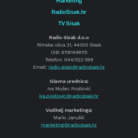
Marketing
RadioSisak.hr
TV Sisak
Radio Sisak d.o.o
Rimska ulica 31, 44000 Sisak
OIB: 61181498115
Telefon: 044/522 099
Email:
radio.sisak@radiosisak.hr
Glavna urednica:
Iva Mušec Posilović
iva.posilovic@radiosisak.hr
Voditelj marketinga:
Mario Janušić
marketing@radiosisak.hr