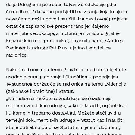
da je Udrugama potreban takav vid edukacije gdje
ćemo ih možda samo podsjetiti na znanja koja imaju, a
neke ćemo nešto novo i naučiti. Iza nas i ovog projekta
ostat će zapisano sve prezentirano jer šaljemo
materijale s edukacije, a u planu je i izrada digitalne
knjižice kao mini priručnika.“, pojasnila nam je Andreja
Radinger iz udruge Pet Plus, ujedno i voditeljica
radionice.
Nakon radionica na temu Pravilnici i nadzorna tijela te
uvođenje eura, planiranje i Skupština u ponedjeljak
14.studenog održat će se radionica na temu Evidencije
(zakonske i praktične) i Statut.
„Na radionici možete saznati koje sve evidencije
moramo voditi kao udruga, kako ih izraditi, organizirati
i u kome ih trebamo dostavljati. Možete steći uvid u
temeljni dokument svih udruga – Statut kao i naučiti
što je potrebno da bi se Statut izmijenio i dopunio.“,
pojasnila je Radinger te dodala da će iduće radionice