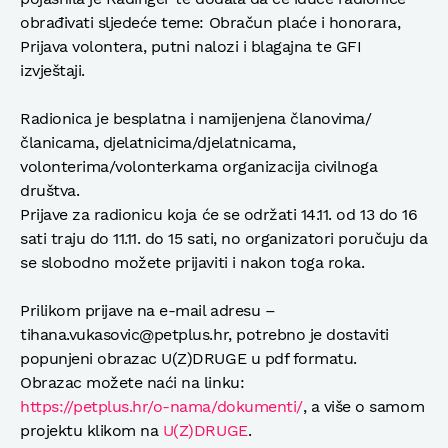
obrađivati sljedeće teme: Obračun plaće i honorara,
Prijava volontera, putni nalozi i blagajna te GFI
izvještaji.
Radionica je besplatna i namijenjena članovima/
članicama, djelatnicima/djelatnicama,
volonterima/volonterkama organizacija civilnoga
društva.
Prijave za radionicu koja će se održati 14.11. od 13 do 16
sati traju do 11.11. do 15 sati, no organizatori poručuju da
se slobodno možete prijaviti i nakon toga roka.
Prilikom prijave na e-mail adresu –
tihana.vukasovic@petplus.hr, potrebno je dostaviti
popunjeni obrazac U(Z)DRUGE u pdf formatu.
Obrazac možete naći na linku:
https://petplus.hr/o-nama/dokumenti/
, a više o samom
projektu klikom na
U(Z)DRUGE
.