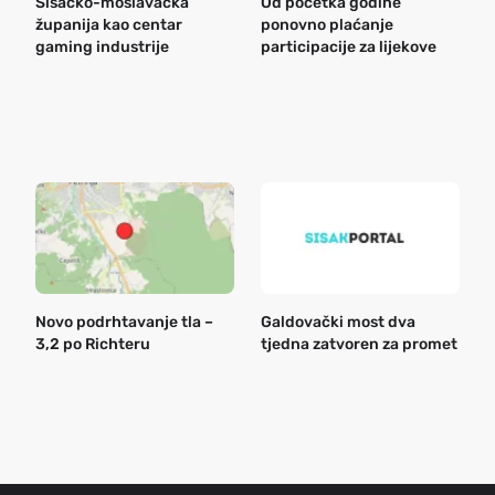
Sisačko-moslavačka
Od početka godine
B
županija kao centar
ponovno plaćanje
n
gaming industrije
participacije za lijekove
a
o
r
e
k
Novo podrhtavanje tla –
Galdovački most dva
B
3,2 po Richteru
tjedna zatvoren za promet
n
a
o
r
e
g