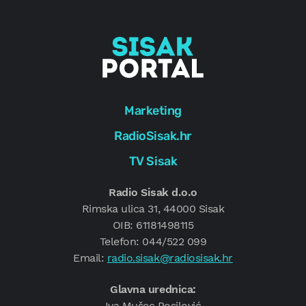
Marketing
RadioSisak.hr
TV Sisak
Radio Sisak d.o.o
Rimska ulica 31, 44000 Sisak
OIB: 61181498115
Telefon: 044/522 099
Email:
radio.sisak@radiosisak.hr
Glavna urednica:
Iva Mušec Posilović