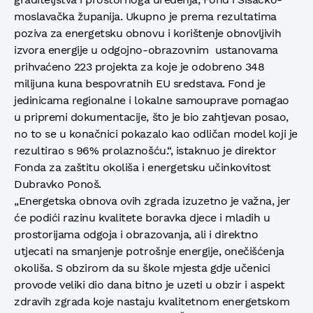
moslavačka županija. Ukupno je prema rezultatima
poziva za energetsku obnovu i korištenje obnovljivih
izvora energije u odgojno-obrazovnim ustanovama
prihvaćeno 223 projekta za koje je odobreno 348
milijuna kuna bespovratnih EU sredstava. Fond je
jedinicama regionalne i lokalne samouprave pomagao
u pripremi dokumentacije, što je bio zahtjevan posao,
no to se u konačnici pokazalo kao odličan model koji je
rezultirao s 96% prolaznošću.“, istaknuo je direktor
Fonda za zaštitu okoliša i energetsku učinkovitost
Dubravko Ponoš.
„Energetska obnova ovih zgrada izuzetno je važna, jer
će podići razinu kvalitete boravka djece i mladih u
prostorijama odgoja i obrazovanja, ali i direktno
utjecati na smanjenje potrošnje energije, onečišćenja
okoliša. S obzirom da su škole mjesta gdje učenici
provode veliki dio dana bitno je uzeti u obzir i aspekt
zdravih zgrada koje nastaju kvalitetnom energetskom