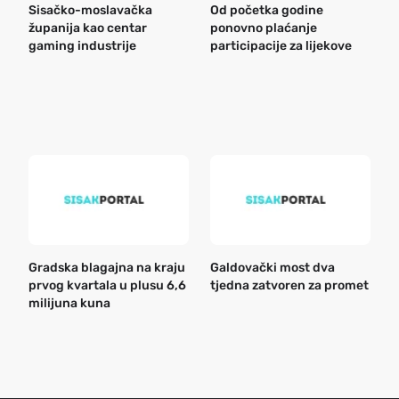
Sisačko-moslavačka
Od početka godine
B
županija kao centar
ponovno plaćanje
n
gaming industrije
participacije za lijekove
a
o
r
e
k
Gradska blagajna na kraju
Galdovački most dva
B
prvog kvartala u plusu 6,6
tjedna zatvoren za promet
n
milijuna kuna
a
o
r
e
g