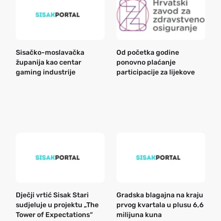
Sisačko-moslavačka
Od početka godine
B
županija kao centar
ponovno plaćanje
n
gaming industrije
participacije za lijekove
a
o
r
e
k
Dječji vrtić Sisak Stari
Gradska blagajna na kraju
B
sudjeluje u projektu „The
prvog kvartala u plusu 6,6
n
Tower of Expectations“
milijuna kuna
a