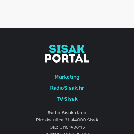
o
r
e
g
Marketing
RadioSisak.hr
TV Sisak
Radio Sisak d.o.o
Rimska ulica 31, 44000 Sisak
OIB: 61181498115