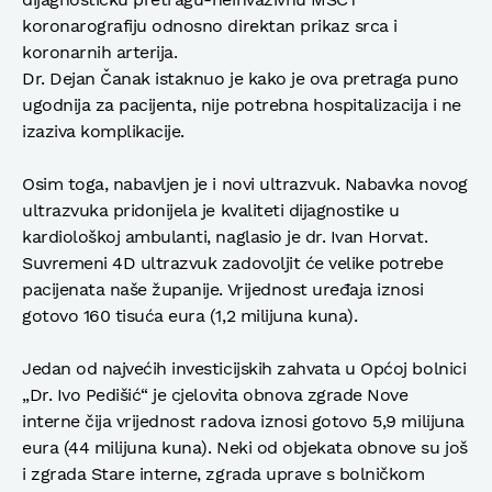
koronarografiju odnosno direktan prikaz srca i
koronarnih arterija.
Dr. Dejan Čanak istaknuo je kako je ova pretraga puno
ugodnija za pacijenta, nije potrebna hospitalizacija i ne
izaziva komplikacije.
Osim toga, nabavljen je i novi ultrazvuk. Nabavka novog
ultrazvuka pridonijela je kvaliteti dijagnostike u
kardiološkoj ambulanti, naglasio je dr. Ivan Horvat.
Suvremeni 4D ultrazvuk zadovoljit će velike potrebe
pacijenata naše županije. Vrijednost uređaja iznosi
gotovo 160 tisuća eura (1,2 milijuna kuna).
Jedan od najvećih investicijskih zahvata u Općoj bolnici
„Dr. Ivo Pedišić“ je cjelovita obnova zgrade Nove
interne čija vrijednost radova iznosi gotovo 5,9 milijuna
eura (44 milijuna kuna). Neki od objekata obnove su još
i zgrada Stare interne, zgrada uprave s bolničkom