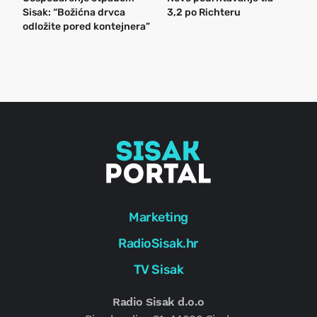
Sisak: “Božićna drvca
3,2 po Richteru
n
odložite pored kontejnera”
a
o
r
e
g
Marketing
RadioSisak.hr
TV Sisak
Radio Sisak d.o.o