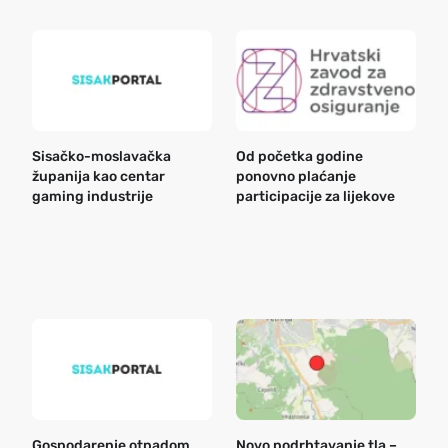
Sisačko-moslavačka
Od početka godine
B
županija kao centar
ponovno plaćanje
n
gaming industrije
participacije za lijekove
a
o
r
e
k
Gospodarenje otpadom
Novo podrhtavanje tla –
B