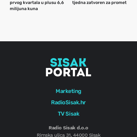
prvog kvartala u plusu 6,6
tjedna zatvoren za promet
n
milijuna kuna
a
o
r
e
g
Marketing
RadioSisak.hr
TV Sisak
Radio Sisak d.o.o
Rimska ulica 31, 44000 Sisak