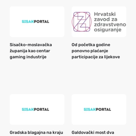
Sisačko-moslavačka
Od početka godine
B
županija kao centar
ponovno plaćanje
n
gaming industrije
participacije za lijekove
a
o
r
e
k
Gradska blagajna na kraju
Galdovački most dva
B