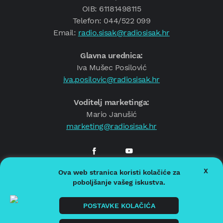
OIB: 61181498115
Telefon: 044/522 099
Email:
radio.sisak@radiosisak.hr
Glavna urednica:
Iva Mušec Posilović
iva.posilovic@radiosisak.hr
Voditelj marketinga:
Mario Janušić
marketing@radiosisak.hr
X
Ova web stranica koristi kolačiće za
© 2026.
Radio Sisak
poboljšanje vašeg iskustva.
Politika privatnosti
Politika kolačića
POSTAVKE KOLAČIĆA
Impressum