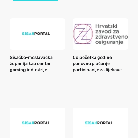
Sisačko-moslavačka
Od početka godine
B
županija kao centar
ponovno plaćanje
n
gaming industrije
participacije za lijekove
a
o
r
e
k