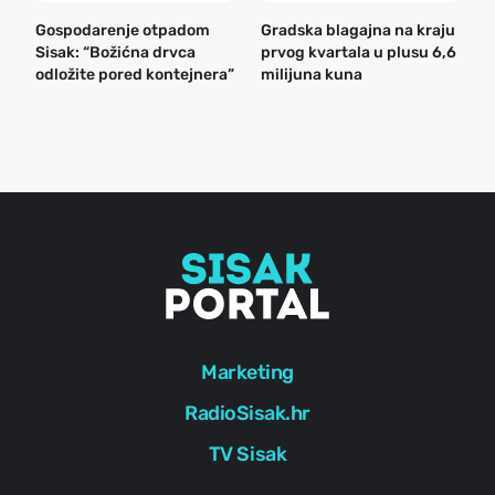
Gospodarenje otpadom
Gradska blagajna na kraju
B
Sisak: “Božićna drvca
prvog kvartala u plusu 6,6
n
odložite pored kontejnera”
milijuna kuna
a
o
r
e
g
Marketing
RadioSisak.hr
TV Sisak