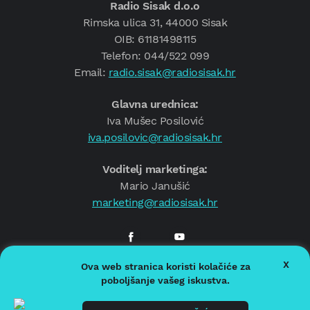
Radio Sisak d.o.o
Rimska ulica 31, 44000 Sisak
OIB: 61181498115
Telefon: 044/522 099
Email:
radio.sisak@radiosisak.hr
Glavna urednica:
Iva Mušec Posilović
iva.posilovic@radiosisak.hr
Voditelj marketinga:
Mario Janušić
marketing@radiosisak.hr
X
Ova web stranica koristi kolačiće za
© 2026.
Radio Sisak
poboljšanje vašeg iskustva.
Politika privatnosti
Politika kolačića