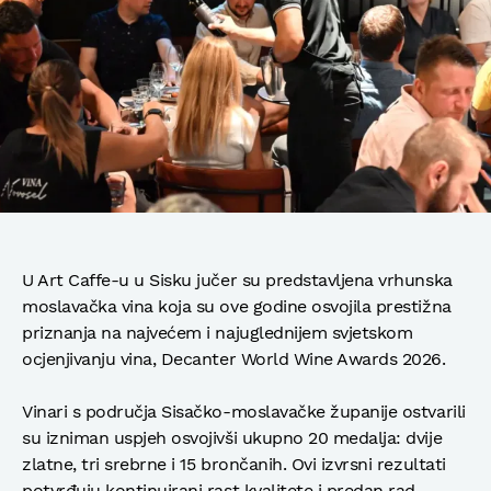
U Art Caffe-u u Sisku jučer su predstavljena vrhunska
moslavačka vina koja su ove godine osvojila prestižna
priznanja na najvećem i najuglednijem svjetskom
ocjenjivanju vina, Decanter World Wine Awards 2026.
Vinari s područja Sisačko-moslavačke županije ostvarili
su izniman uspjeh osvojivši ukupno 20 medalja: dvije
zlatne, tri srebrne i 15 brončanih. Ovi izvrsni rezultati
potvrđuju kontinuirani rast kvalitete i predan rad