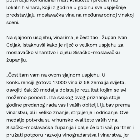
lokalnih vinara, koji iz godine u godinu sve uspješnije
predstavljaju moslavačka vina na međunarodnoj vinskoj
sceni.
Na sjajnom uspjehu, vinarima je čestitao i župan Ivan
Celjak, istaknuvši kako je riječ o velikom uspjehu za
moslavačko vinarstvo i cijelu Sisačko-moslavačku
županiju.
„Čestitam vam na ovom sjajnom uspjehu. U
konkurenciji gotovo 17.000 vina iz 58 zemalja svijeta,
osvojiti čak 20 medalja doista je rezultat kojim se svi
možemo ponositi. Iza svakog ovog priznanja stoje
godine predanog rada vas i vaših obitelji, ljubav prema
vinarstvu, ali i veliko znanje, strpljenje i odricanje. Ove
medalje potvrda su vrhunske kvalitete vaših vina.
Sisačko-moslavačka županija i dalje će biti vaš partner i
pružati potporu razvoju vinogradarstva i vinarstva, jer