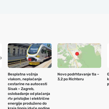
Besplatna vožnja
Novo podrhtavanje tla –
G
vlakom, neplaćanje
3,2 po Richteru
k
cestarine na autocesti
p
Sisak – Zagreb,
oslobađanje od plaćanja
rtv pristojbe i električne
energije produženo do
kraja lipnja iduće godine