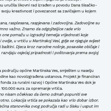
ku uručila likovni rad izrađen u povodu Dana Sisačko-
 svoju kreativnost i povezanost sa zavičajem u kojem
rana, rasplesana, raspjevana i zadovoljna. Zadovoljne su
iznimno važno. Znamo da odgojiteljice rade vrlo
 one pomažu u izgradnji temelja vrijednosti koje
ovdje, u vrtiću u Martinskoj Vesi, gdje se njeguje svijest
noj baštini. Djeca kroz narodne nošnje, posavske običaje i
, razvijaju osjećaj pripadnosti i poštovanja prema svojoj
 na području općine Martinska Ves, smješten u naselju
odine kao novoizgrađena ustanova. Projekt je financiran
onda za ruralni razvoj i Općine Martinska Ves dok je
 100.000 eura za opremanje vrtića.
kreno nisam očekivao da ćemo odmah popuniti sve
otno. Lokacija vrtića se pokazala kao vrlo dobar izbor.
ćina stanovnika ovog područja radi u Sisku i usput im