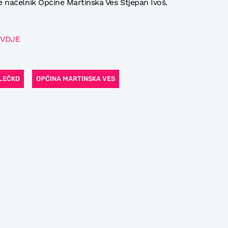
je načelnik Općine Martinska Ves Stjepan Ivoš.
VDJE
ELEČKO
OPĆINA MARTINSKA VES