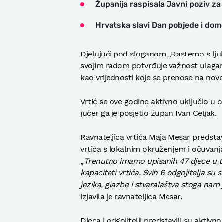
Županija raspisala Javni poziv za
Hrvatska slavi Dan pobjede i domo
Djelujući pod sloganom „Rastemo s ljuba
svojim radom potvrđuje važnost ulaganj
kao vrijednosti koje se prenose na nove
Vrtić se ove godine aktivno uključio u
jučer ga je posjetio župan Ivan Celjak.
Ravnateljica vrtića Maja Mesar predstav
vrtića s lokalnim okruženjem i očuvanja
„
Trenutno imamo upisanih 47 djece u t
kapaciteti vrtića. Svih 6 odgojitelja su
jezika, glazbe i stvaralaštva stoga na
izjavila je ravnateljica Mesar.
Djeca i odgojitelji predstavili su aktivn