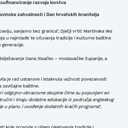
 sufinanciranje razvoja lovstva
vinske zahvalnosti i Dan hrvatskih branitelja
vlju, sanjamo bez granica“, Dječji vrtić Martinska Ves
a u najmlađe te očuvanja tradicije i kulturne baštine
 generacije.
 obilježavanje Dana Sisačko – moslavačke županije, a
ila je rad ustanove i istaknula važnost povezanosti
 zavičajne baštine.
ri odgojno-obrazovne skupine čime su popunjeni svi
 stručni i imaju dodatne edukacije iz područja engleskog
m je u planu i uvođenje dodatnih kraćih programa
“,
osti koje provode s ciljem njegovanja tradicije i