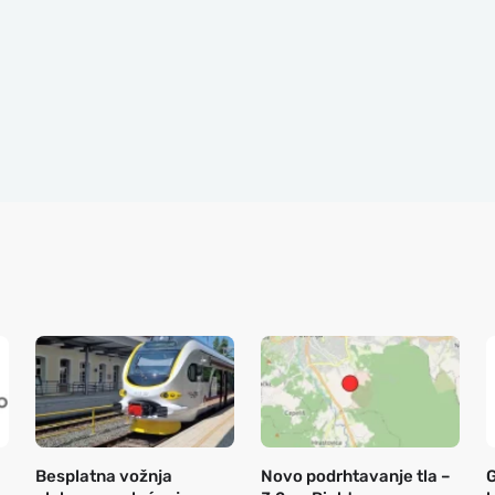
Besplatna vožnja
Novo podrhtavanje tla –
G