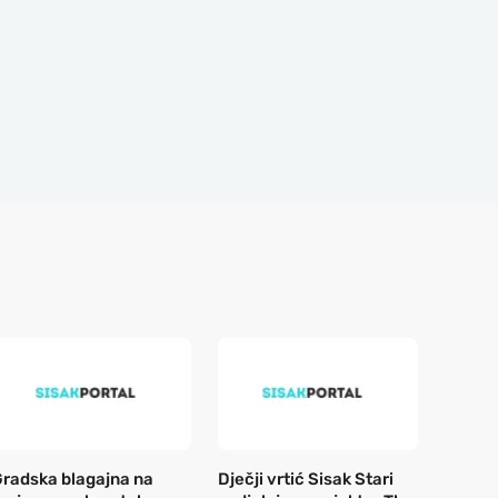
radska blagajna na
Dječji vrtić Sisak Stari