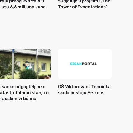
raju prvog kvartala u
sudjeluje u projektu „The
lusu 6,6 milijuna kuna
Tower of Expectations“
isačke odgojiteljice o
OŠ Viktorovac i Tehnička
atastrofalnom stanju u
škola postaju E-škole
radskim vrtićima