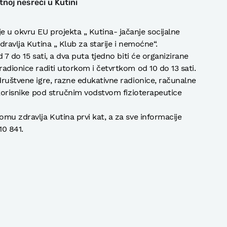
noj nesreći u Kutini
 u okvru EU projekta „ Kutina- jačanje socijalne
dravlja Kutina „ Klub za starije i nemoćne“.
d 7 do 15 sati, a dva puta tjedno biti će organizirane
radionice raditi utorkom i četvrtkom od 10 do 13 sati.
društvene igre, razne edukativne radionice, računalne
a korisnike pod stručnim vodstvom fizioterapeutice
omu zdravlja Kutina prvi kat, a za sve informacije
10 841.