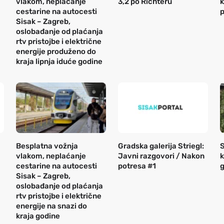
vlakom, neplaćanje
3,2 po Richteru
k
cestarine na autocesti
p
Sisak – Zagreb,
oslobađanje od plaćanja
rtv pristojbe i električne
energije produženo do
kraja lipnja iduće godine
Besplatna vožnja
Gradska galerija Striegl:
S
vlakom, neplaćanje
Javni razgovori / Nakon
k
cestarine na autocesti
potresa #1
g
Sisak – Zagreb,
oslobađanje od plaćanja
rtv pristojbe i električne
energije na snazi do
kraja godine