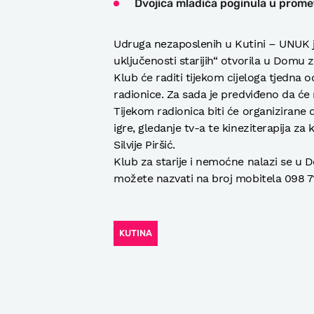
Dvojica mladića poginula u promet
Udruga nezaposlenih u Kutini – UNUK je
uključenosti starijih“ otvorila u Domu z
Klub će raditi tijekom cijeloga tjedna o
radionice. Za sada je predviđeno da će 
Tijekom radionica biti će organizirane 
igre, gledanje tv-a te kineziterapija z
Silvije Piršić.
Klub za starije i nemoćne nalazi se u D
možete nazvati na broj mobitela 098 7
KUTINA