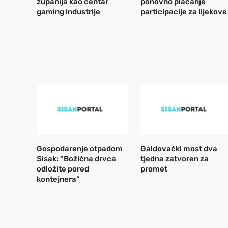
županija kao centar
ponovno plaćanje
gaming industrije
participacije za lijekove
Gospodarenje otpadom
Galdovački most dva
Sisak: “Božićna drvca
tjedna zatvoren za
odložite pored
promet
kontejnera”