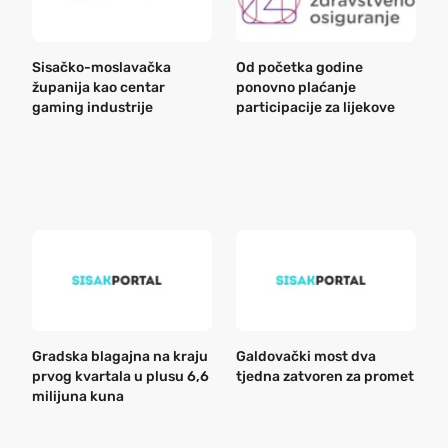
Sisačko-moslavačka
Od početka godine
B
županija kao centar
ponovno plaćanje
n
gaming industrije
participacije za lijekove
a
o
r
e
k
Gradska blagajna na kraju
Galdovački most dva
B
prvog kvartala u plusu 6,6
tjedna zatvoren za promet
n
milijuna kuna
a
o
r