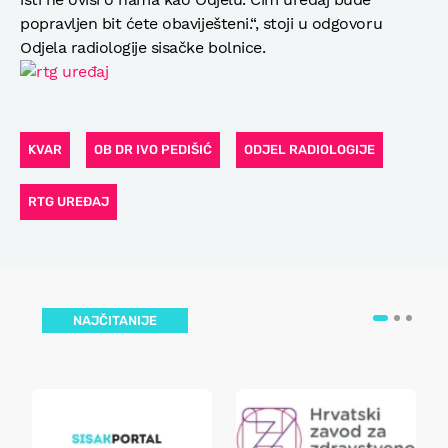
popravljen bit ćete obaviješteni.“, stoji u odgovoru
Odjela radiologije sisačke bolnice.
KVAR
OB DR IVO PEDIŠIĆ
ODJEL RADIOLOGIJE
RTG UREĐAJ
NAJČITANIJE