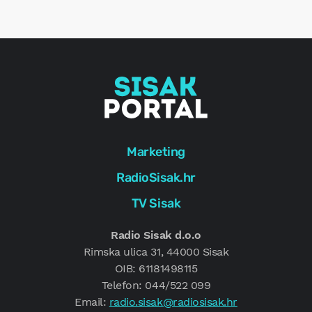
e
g
Marketing
RadioSisak.hr
TV Sisak
Radio Sisak d.o.o
Rimska ulica 31, 44000 Sisak
OIB: 61181498115
Telefon: 044/522 099
Email:
radio.sisak@radiosisak.hr