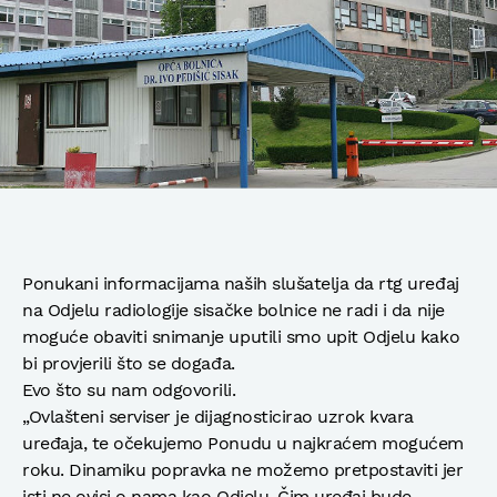
Ponukani informacijama naših slušatelja da rtg uređaj
na Odjelu radiologije sisačke bolnice ne radi i da nije
moguće obaviti snimanje uputili smo upit Odjelu kako
bi provjerili što se događa.
Evo što su nam odgovorili.
„Ovlašteni serviser je dijagnosticirao uzrok kvara
uređaja, te očekujemo Ponudu u najkraćem mogućem
roku. Dinamiku popravka ne možemo pretpostaviti jer
isti ne ovisi o nama kao Odjelu. Čim uređaj bude