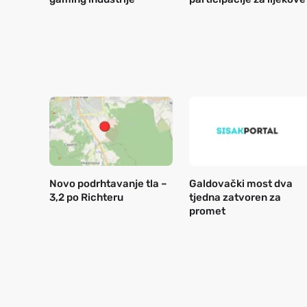
Novo podrhtavanje tla –
Galdovački most dva
3,2 po Richteru
tjedna zatvoren za
promet