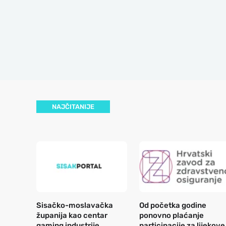
NAJČITANIJE
Sisačko-moslavačka
Od početka godine
županija kao centar
ponovno plaćanje
gaming industrije
participacije za lijekove