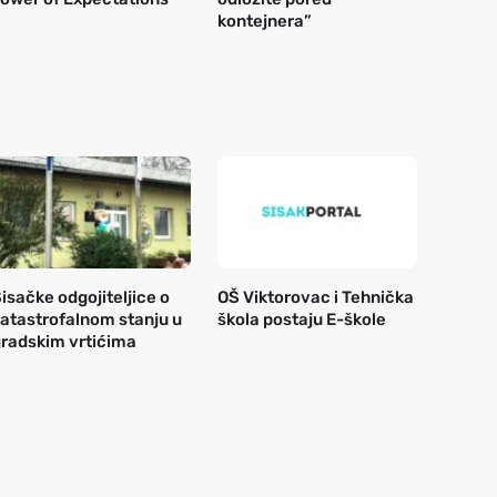
kontejnera”
isačke odgojiteljice o
OŠ Viktorovac i Tehnička
atastrofalnom stanju u
škola postaju E-škole
radskim vrtićima