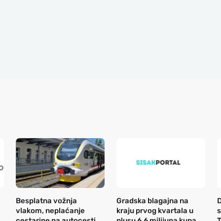
Besplatna vožnja
Gradska blagajna na
D
vlakom, neplaćanje
kraju prvog kvartala u
s
cestarine na autocesti
plusu 6,6 milijuna kuna
T