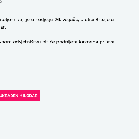
e
teljem koji je u nedjelju 26. veljače, u ulici Brezje u
ar.
om odvjetništvu bit će podnijeta kaznena prijava
UKRADEN MILODAR