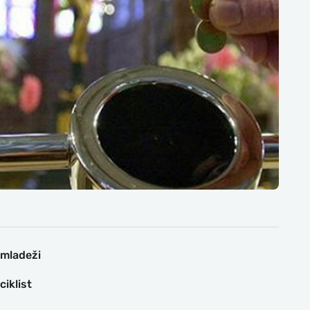
 mladeži
iklist