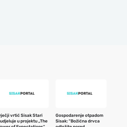
ječji vrtić Sisak Stari
Gospodarenje otpadom
udjeluje u projektu „The
Sisak: “Božićna drvca
ower of Expectations“
odložite pored