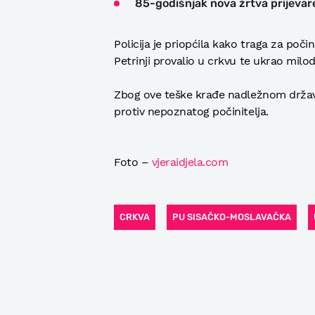
85-godišnjak nova žrtva prijevar
Policija je priopćila kako traga za počini
Petrinji provalio u crkvu te ukrao milod
Zbog ove teške krađe nadležnom državn
protiv nepoznatog počinitelja.
Foto –
vjeraidjela.com
CRKVA
PU SISAČKO-MOSLAVAČKA