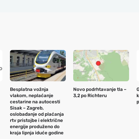
Besplatna vožnja
Novo podrhtavanje tla –
G
vlakom, neplaćanje
3,2 po Richteru
k
cestarine na autocesti
p
Sisak – Zagreb,
oslobađanje od plaćanja
rtv pristojbe i električne
energije produženo do
kraja lipnja iduće godine