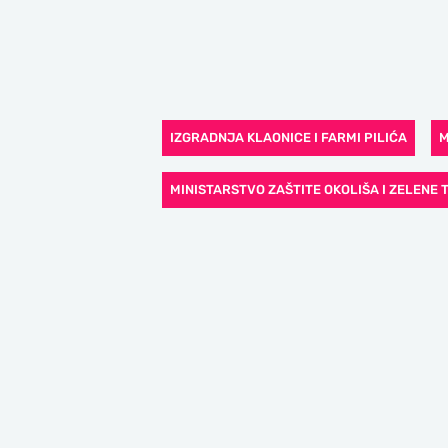
IZGRADNJA KLAONICE I FARMI PILIĆA
M
MINISTARSTVO ZAŠTITE OKOLIŠA I ZELENE 