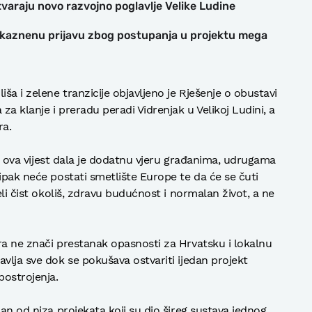
varaju novo razvojno poglavlje Velike Ludine
kaznenu prijavu zbog postupanja u projektu mega
ša i zelene tranzicije objavljeno je Rješenje o obustavi
za klanje i preradu peradi Vidrenjak u Velikoj Ludini, a
ra.
ja, ova vijest dala je dodatnu vjeru građanima, udrugama
ipak neće postati smetlište Europe te da će se čuti
eli čist okoliš, zdravu budućnost i normalan život, a ne
ra ne znači prestanak opasnosti za Hrvatsku i lokalnu
vlja sve dok se pokušava ostvariti ijedan projekt
postrojenja.
dan od niza projekata koji su dio šireg sustava jednog