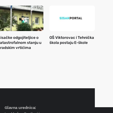
isačke odgojiteljice o
OŠ Viktorovac i Tehnička
atastrofalnom stanju u
škola postaju E-škole
radskim vrtićima
Glavna urednica: