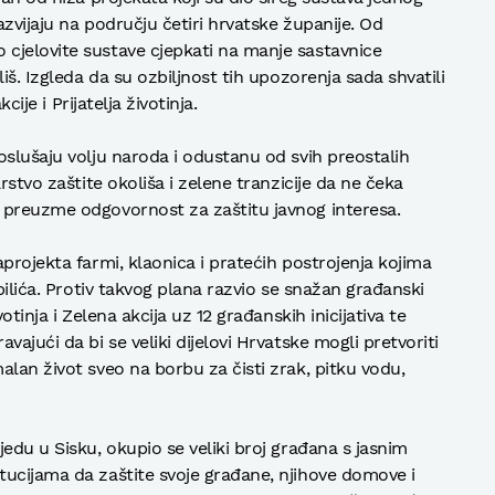
azvijaju na području četiri hrvatske županije. Od
cjelovite sustave cjepkati na manje sastavnice
iš. Izgleda da su ozbiljnost tih upozorenja sada shvatili
cije i Prijatelja životinja.
oslušaju volju naroda i odustanu od svih preostalih
rstvo zaštite okoliša i zelene tranzicije da ne čeka
 preuzme odgovornost za zaštitu javnog interesa.
projekta farmi, klaonica i pratećih postrojenja kojima
pilića. Protiv takvog plana razvio se snažan građanski
otinja i Zelena akcija uz 12 građanskih inicijativa te
ajući da bi se veliki dijelovi Hrvatske mogli pretvoriti
lan život sveo na borbu za čisti zrak, pitku vodu,
edu u Sisku, okupio se veliki broj građana s jasnim
ucijama da zaštite svoje građane, njihove domove i