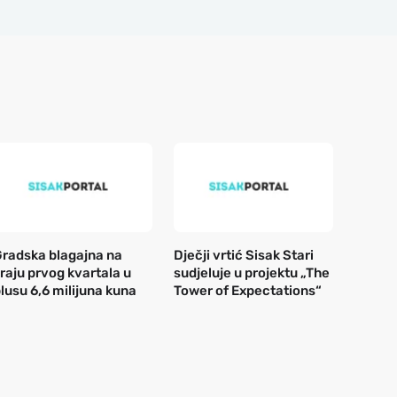
radska blagajna na
Dječji vrtić Sisak Stari
raju prvog kvartala u
sudjeluje u projektu „The
lusu 6,6 milijuna kuna
Tower of Expectations“