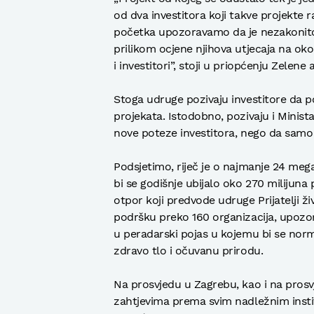
od dva investitora koji takve projekte r
početka upozoravamo da je nezakonito 
prilikom ocjene njihova utjecaja na okol
i investitori”, stoji u priopćenju Zelene ak
Stoga udruge pozivaju investitore da p
projekata. Istodobno, pozivaju i Minista
nove poteze investitora, nego da samo
Podsjetimo, riječ je o najmanje 24 mega
bi se godišnje ubijalo oko 270 milijuna 
otpor koji predvode udruge Prijatelji živ
podršku preko 160 organizacija, upozorav
u peradarski pojas u kojemu bi se norma
zdravo tlo i očuvanu prirodu.
Na prosvjedu u Zagrebu, kao i na prosvj
zahtjevima prema svim nadležnim instit