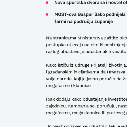
Nova sportska dvorana i hostel ot
MOST-ova Gašpar Šako podnijela 
farmi na području županije
Na stranicama Ministarstva zaštite okoli
postupka utjecaja na okoliš postrojenja 
razlog obustave je odustanak investito
Kako ističu iz udruge Prijatelji životin
i građanskim inicijativama da Hrvatska 
volja naroda, koji je jasno poručio da ž
megafarme i klaonice.
Ipak dodaju kako odustajanje investito
zajednicu. Kampanja se, poručuju, nasta
megafarme, megaklaonice ili pratećeg 
„Projekt od kojeg se odustalo tek je je