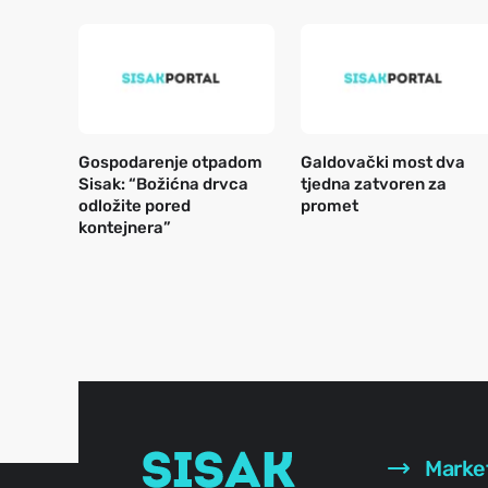
Gospodarenje otpadom
Galdovački most dva
Sisak: “Božićna drvca
tjedna zatvoren za
odložite pored
promet
kontejnera”
Marke