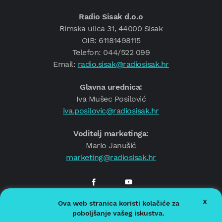
Radio Sisak d.o.o
Rimska ulica 31, 44000 Sisak
OIB: 61181498115
Telefon: 044/522 099
Email:
radio.sisak@radiosisak.hr
Glavna urednica:
Iva Mušec Posilović
iva.posilovic@radiosisak.hr
Voditelj marketinga:
Mario Janušić
marketing@radiosisak.hr
X
Ova web stranica koristi kolačiće za
© 2026.
Radio Sisak
poboljšanje vašeg iskustva.
Politika privatnosti