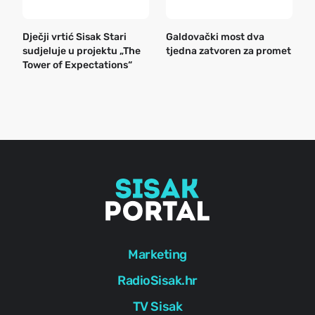
Dječji vrtić Sisak Stari
Galdovački most dva
B
sudjeluje u projektu „The
tjedna zatvoren za promet
n
Tower of Expectations“
a
o
r
e
g
Marketing
RadioSisak.hr
TV Sisak