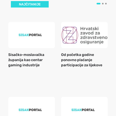
NAJČITANIJE
Sisačko-moslavačka
Od početka godine
B
županija kao centar
ponovno plaćanje
n
gaming industrije
participacije za lijekove
a
o
r
e
k