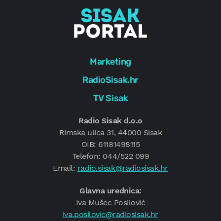
Marketing
RadioSisak.hr
TV Sisak
Radio Sisak d.o.o
Rimska ulica 31, 44000 Sisak
OIB: 61181498115
Telefon: 044/522 099
Email:
radio.sisak@radiosisak.hr
Glavna urednica:
Iva Mušec Posilović
iva.posilovic@radiosisak.hr