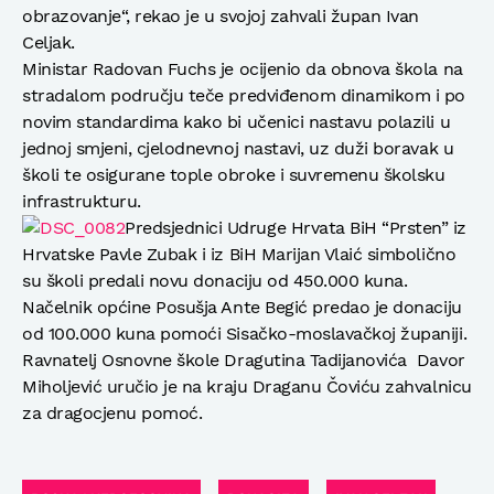
obrazovanje“, rekao je u svojoj zahvali župan Ivan
Celjak.
Ministar Radovan Fuchs je ocijenio da obnova škola na
stradalom području teče predviđenom dinamikom i po
novim standardima kako bi učenici nastavu polazili u
jednoj smjeni, cjelodnevnoj nastavi, uz duži boravak u
školi te osigurane tople obroke i suvremenu školsku
infrastrukturu.
Predsjednici Udruge Hrvata BiH “Prsten” iz
Hrvatske Pavle Zubak i iz BiH Marijan Vlaić simbolično
su školi predali novu donaciju od 450.000 kuna.
Načelnik općine Posušja Ante Begić predao je donaciju
od 100.000 kuna pomoći Sisačko-moslavačkoj županiji.
Ravnatelj Osnovne škole Dragutina Tadijanovića Davor
Miholjević uručio je na kraju Draganu Čoviću zahvalnicu
za dragocjenu pomoć.