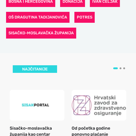
BOSNA I HERCEGOVINA
DONACIJA
IVAN CELJAK
OŠ DRAGUTINA TADIJANOVIĆA
POTRES
SISAČKO-MOSLAVAČKA ŽUPANIJA
NAJČITANIJE
Sisačko-moslavačka
Od početka godine
B
županija kao centar
ponovno plaćanje
n