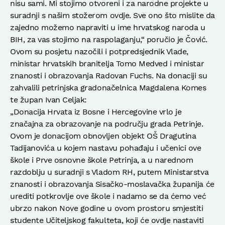
nisu sami. Mi stojimo otvoreni i za narodne projekte u
suradnji s našim stožerom ovdje. Sve ono što mislite da
zajedno možemo napraviti u ime hrvatskog naroda u
BIH, za vas stojimo na raspolaganju,“ poručio je Čović.
Ovom su posjetu nazočili i potpredsjednik Vlade,
ministar hrvatskih branitelja Tomo Medved i ministar
znanosti i obrazovanja Radovan Fuchs. Na donaciji su
zahvalili petrinjska gradonačelnica Magdalena Komes
te župan Ivan Celjak:
„Donacija Hrvata iz Bosne i Hercegovine vrlo je
značajna za obrazovanje na području grada Petrinje.
Ovom je donacijom obnovljen objekt OŠ Dragutina
Tadijanovića u kojem nastavu pohađaju i učenici ove
škole i Prve osnovne škole Petrinja, a u narednom
razdoblju u suradnji s Vladom RH, putem Ministarstva
znanosti i obrazovanja Sisačko-moslavačka županija će
urediti potkrovlje ove škole i nadamo se da ćemo već
ubrzo nakon Nove godine u ovom prostoru smjestiti
studente Učiteljskog fakulteta, koji će ovdje nastaviti