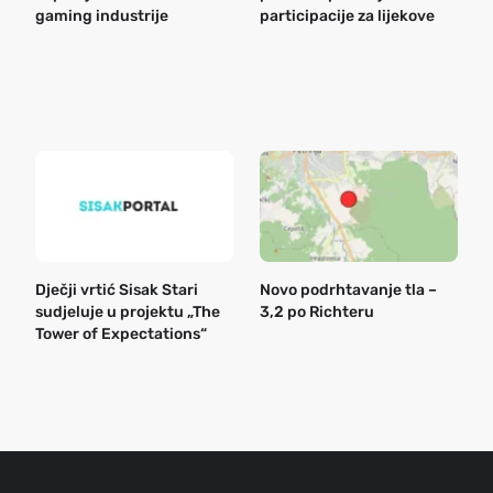
gaming industrije
participacije za lijekove
a
o
r
e
k
Dječji vrtić Sisak Stari
Novo podrhtavanje tla –
B
sudjeluje u projektu „The
3,2 po Richteru
n
Tower of Expectations“
a
o
r
e
g