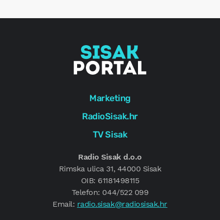
g
Marketing
RadioSisak.hr
TV Sisak
Radio Sisak d.o.o
Rimska ulica 31, 44000 Sisak
OIB: 61181498115
Telefon: 044/522 099
Email:
radio.sisak@radiosisak.hr