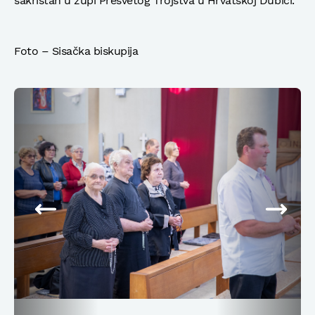
sakristan u župi Presvetog Trojstva u Hrvatskoj Dubici.
Foto – Sisačka biskupija