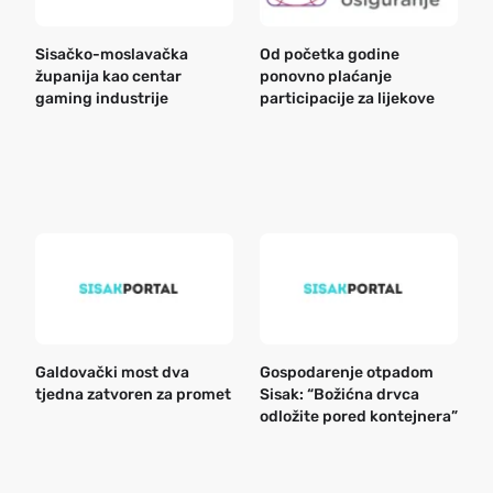
Sisačko-moslavačka
Od početka godine
B
županija kao centar
ponovno plaćanje
n
gaming industrije
participacije za lijekove
a
o
r
e
k
Galdovački most dva
Gospodarenje otpadom
B
tjedna zatvoren za promet
Sisak: “Božićna drvca
n
odložite pored kontejnera”
a
o
r
e