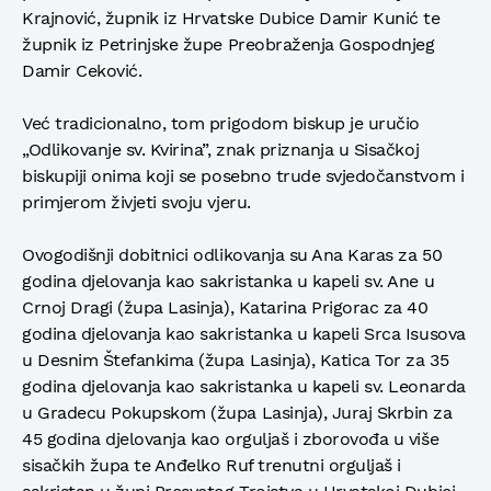
Krajnović, župnik iz Hrvatske Dubice Damir Kunić te
župnik iz Petrinjske župe Preobraženja Gospodnjeg
Damir Ceković.
Već tradicionalno, tom prigodom biskup je uručio
„Odlikovanje sv. Kvirina”, znak priznanja u Sisačkoj
biskupiji onima koji se posebno trude svjedočanstvom i
primjerom živjeti svoju vjeru.
Ovogodišnji dobitnici odlikovanja su Ana Karas za 50
godina djelovanja kao sakristanka u kapeli sv. Ane u
Crnoj Dragi (župa Lasinja), Katarina Prigorac za 40
godina djelovanja kao sakristanka u kapeli Srca Isusova
u Desnim Štefankima (župa Lasinja), Katica Tor za 35
godina djelovanja kao sakristanka u kapeli sv. Leonarda
u Gradecu Pokupskom (župa Lasinja), Juraj Skrbin za
45 godina djelovanja kao orguljaš i zborovođa u više
sisačkih župa te Anđelko Ruf trenutni orguljaš i