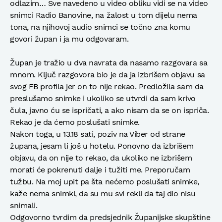
odlazim… Sve navedeno u video obliku vidi se na video
snimci Radio Banovine, na žalost u tom dijelu nema
tona, na njihovoj audio snimci se točno zna komu
govori župan i ja mu odgovaram.
Župan je tražio u dva navrata da nasamo razgovara sa
mnom. Ključ razgovora bio je da ja izbrišem objavu sa
svog FB profila jer on to nije rekao. Predložila sam da
preslušamo snimke i ukoliko se utvrdi da sam krivo
čula, javno ću se ispričati, a ako nisam da se on ispriča.
Rekao je da ćemo poslušati snimke.
Nakon toga, u 13.18 sati, poziv na Viber od strane
župana, jesam li još u hotelu. Ponovno da izbrišem
objavu, da on nije to rekao, da ukoliko ne izbrišem
morati će pokrenuti dalje i tužiti me. Preporučam
tužbu. Na moj upit pa šta nećemo poslušati snimke,
kaže nema snimki, da su mu svi rekli da taj dio nisu
snimali.
Odgovorno tvrdim da predsjednik Županijske skupštine