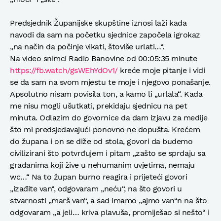
Predsjednik Županijske skupštine iznosi laži kada
navodi da sam na početku sjednice započela igrokaz
„na način da počinje vikati, štoviše urlati…“.
Na video snimci Radio Banovine od 00:05:35 minute
https://fb.watch/gsWEhYdOv1/
kreće moje pitanje i vidi
se da sam na svom mjestu te moje i njegovo ponašanje.
Apsolutno nisam povisila ton, a kamo li „urlala“. Kada
me nisu mogli ušutkati, prekidaju sjednicu na pet
minuta. Odlazim do govornice da dam izjavu za medije
što mi predsjedavajući ponovno ne dopušta. Krećem
do župana i on se diže od stola, govori da budemo
civilizirani što potvrđujem i pitam „zašto se sprdaju sa
građanima koji žive u nehumanim uvjetima, nemaju
wc…“ Na to župan burno reagira i prijeteći govori
„izađite van“, odgovaram „neću“, na što govori u
stvarnosti „marš van“, a sad imamo „ajmo van“n na što
odgovaram „a jeli… kriva plavuša, promiješao si nešto“ i