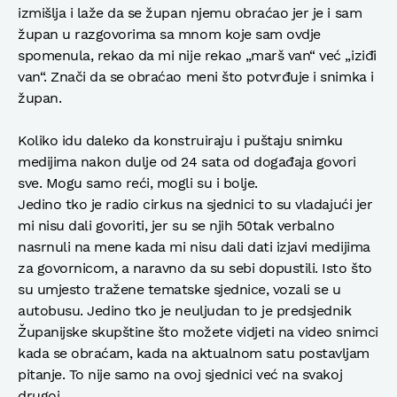
izmišlja i laže da se župan njemu obraćao jer je i sam
župan u razgovorima sa mnom koje sam ovdje
spomenula, rekao da mi nije rekao „marš van“ već „iziđi
van“. Znači da se obraćao meni što potvrđuje i snimka i
župan.
Koliko idu daleko da konstruiraju i puštaju snimku
medijima nakon dulje od 24 sata od događaja govori
sve. Mogu samo reći, mogli su i bolje.
Jedino tko je radio cirkus na sjednici to su vladajući jer
mi nisu dali govoriti, jer su se njih 50tak verbalno
nasrnuli na mene kada mi nisu dali dati izjavi medijima
za govornicom, a naravno da su sebi dopustili. Isto što
su umjesto tražene tematske sjednice, vozali se u
autobusu. Jedino tko je neuljudan to je predsjednik
Županijske skupštine što možete vidjeti na video snimci
kada se obraćam, kada na aktualnom satu postavljam
pitanje. To nije samo na ovoj sjednici već na svakoj
drugoj.