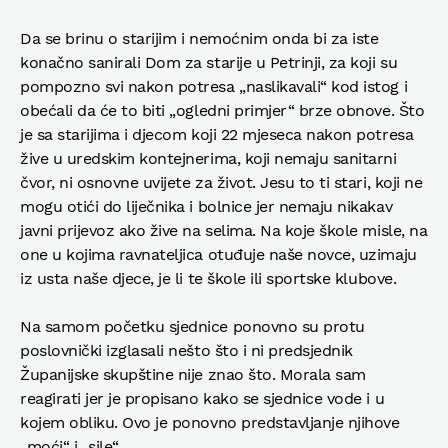
Da se brinu o starijim i nemoćnim onda bi za iste
konačno sanirali Dom za starije u Petrinji, za koji su
pompozno svi nakon potresa „naslikavali“ kod istog i
obećali da će to biti „ogledni primjer“ brze obnove. Što
je sa starijima i djecom koji 22 mjeseca nakon potresa
žive u uredskim kontejnerima, koji nemaju sanitarni
čvor, ni osnovne uvijete za život. Jesu to ti stari, koji ne
mogu otići do liječnika i bolnice jer nemaju nikakav
javni prijevoz ako žive na selima. Na koje škole misle, na
one u kojima ravnateljica otuđuje naše novce, uzimaju
iz usta naše djece, je li te škole ili sportske klubove.
Na samom početku sjednice ponovno su protu
poslovnički izglasali nešto što i ni predsjednik
Županijske skupštine nije znao što. Morala sam
reagirati jer je propisano kako se sjednice vode i u
kojem obliku. Ovo je ponovno predstavljanje njihove
„moći“ i „sile“.