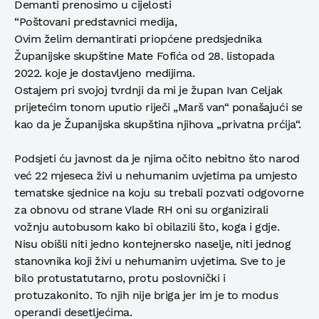
Demanti prenosimo u cijelosti
“Poštovani predstavnici medija,
Ovim želim demantirati priopćene predsjednika
Županijske skupštine Mate Fofića od 28. listopada
2022. koje je dostavljeno medijima.
Ostajem pri svojoj tvrdnji da mi je župan Ivan Celjak
prijetećim tonom uputio riječi „Marš van“ ponašajući se
kao da je Županijska skupština njihova „privatna prćija“.
Podsjeti ću javnost da je njima očito nebitno što narod
već 22 mjeseca živi u nehumanim uvjetima pa umjesto
tematske sjednice na koju su trebali pozvati odgovorne
za obnovu od strane Vlade RH oni su organizirali
vožnju autobusom kako bi obilazili što, koga i gdje.
Nisu obišli niti jedno kontejnersko naselje, niti jednog
stanovnika koji živi u nehumanim uvjetima. Sve to je
bilo protustatutarno, protu poslovnički i
protuzakonito. To njih nije briga jer im je to modus
operandi desetljećima.