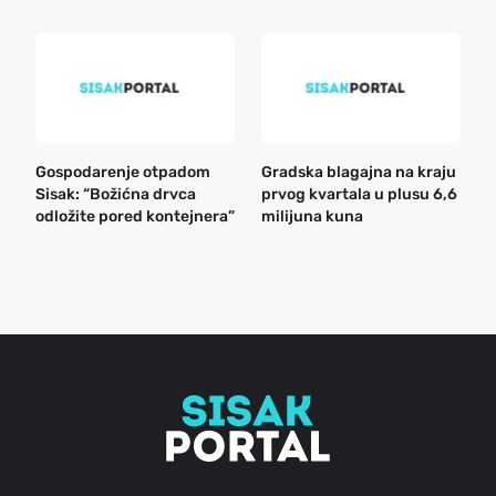
Gospodarenje otpadom
Gradska blagajna na kraju
B
Sisak: “Božićna drvca
prvog kvartala u plusu 6,6
n
odložite pored kontejnera”
milijuna kuna
a
o
r
e
g