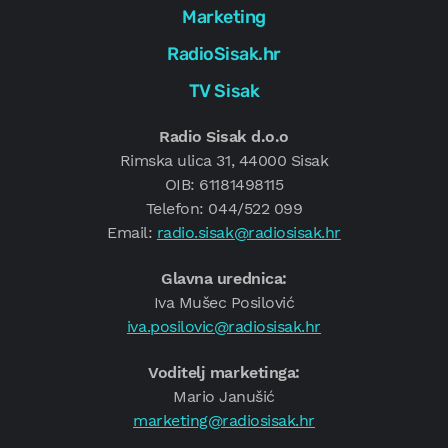
Marketing
RadioSisak.hr
TV Sisak
Radio Sisak d.o.o
Rimska ulica 31, 44000 Sisak
OIB: 61181498115
Telefon: 044/522 099
Email:
radio.sisak@radiosisak.hr
Glavna urednica:
Iva Mušec Posilović
iva.posilovic@radiosisak.hr
Voditelj marketinga:
Mario Janušić
marketing@radiosisak.hr