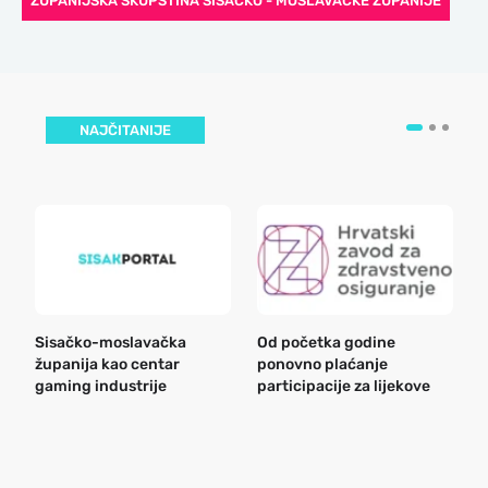
ŽUPANIJSKA SKUPŠTINA SISAČKO - MOSLAVAČKE ŽUPANIJE
NAJČITANIJE
Sisačko-moslavačka
Od početka godine
B
županija kao centar
ponovno plaćanje
n
gaming industrije
participacije za lijekove
a
o
r
e
k