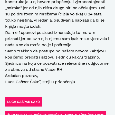
konstrukcija u njihovom priopćenju i vjerodostojnosti
„snimke“ jer od njih ništa drugo niti ne očekujem. Oni
su po društvenim mrežama (cijela vojska) u 24 sata
toliko neistina, vrijeđanja, osuđivanja napisali da bi se
knjiga mogla izdati.
Da me županovi postupci iznenađuju to moram
priznati jer od svih njih njemu sam ipak malo vjerovala i
nadala se da može bolje i poštenije.
Samo tražimo da postupe po našem novom Zahtjevu
koji ćemo predati i sazovu sjednicu kakvu tražimo.
Sjednicu na koju će pozvati sve relevantne i odgovorne
za obnovu od strane Vlade RH.
Srdačan pozdrav,
Luca Gašpar Šako“, stoji u priopćenju.
LUCA GAŠPAR ŠAKO