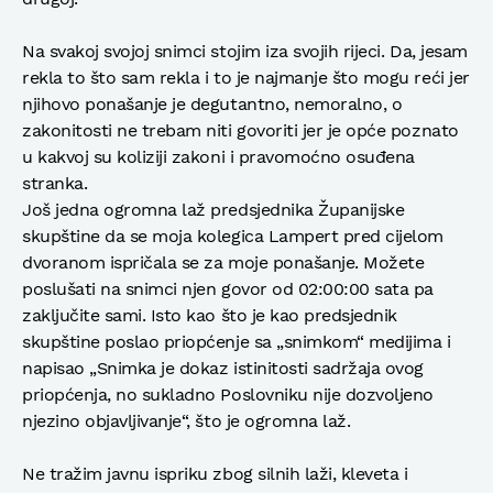
Na svakoj svojoj snimci stojim iza svojih rijeci. Da, jesam
rekla to što sam rekla i to je najmanje što mogu reći jer
njihovo ponašanje je degutantno, nemoralno, o
zakonitosti ne trebam niti govoriti jer je opće poznato
u kakvoj su koliziji zakoni i pravomoćno osuđena
stranka.
Još jedna ogromna laž predsjednika Županijske
skupštine da se moja kolegica Lampert pred cijelom
dvoranom ispričala se za moje ponašanje. Možete
poslušati na snimci njen govor od 02:00:00 sata pa
zaključite sami. Isto kao što je kao predsjednik
skupštine poslao priopćenje sa „snimkom“ medijima i
napisao „Snimka je dokaz istinitosti sadržaja ovog
priopćenja, no sukladno Poslovniku nije dozvoljeno
njezino objavljivanje“, što je ogromna laž.
Ne tražim javnu ispriku zbog silnih laži, kleveta i