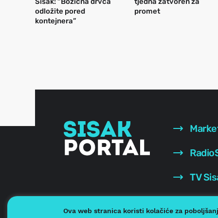
Sisak: “Božićna drvca
tjedna zatvoren za
odložite pored
promet
kontejnera”
Marke
RadioS
TV Sis
Ova web stranica koristi kolačiće za poboljšan